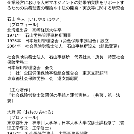
企業経営における人材マネジメントの効果的実践をサポートす
るための労務監査の理論や手法の開発・実践等に関する研究会
石山 隼人（いしやま はやと）
［プロフィール］
北海道出身 高崎経済大学卒
1971年 石山労務管理事務所開業
1975年 日本雇用管理協会（労働保険事務組合）設立
2004年 社会保険労務士法人 石山事務所設立（組織変更）
社会保険労務士法人 石山事務所 代表社員・所長 特定社会
保険労務士
日本雇用管理協会 会長
（一社）全国労働保険事務組合連合会 東京支部顧問
東京都社会保険労務士会 港支部顧問
［主な著作］
『社会保険労務士業関係の手続と運営実務』（共著，第一法
規）
大野 実（おおの みのる）
［プロフィール］
東京都出身 神奈川大学卒，日本大学大学院修士課程修了（管
理工学専攻・工学修士）
1977年 社会保険労務士 大野事務所開業