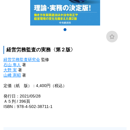
経営労務監査の実務〈第２版〉
経営労務監査研究会
監修
石山 隼人
著
大野 実
著
山﨑 憲昭
著
定価（紙 版）：4,400円（税込）
発行日：2021/05/28
Ａ５判 / 396頁
ISBN：978-4-502-38711-1