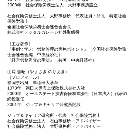
2003年 社会保険労務士法人 大野事務所設立
社会保険労務士法人 大野事務所 代表社員・所長 特定社会
保険労務士
全国社会保険労務士会連合会会長
株式会社デジタルガレージ社外取締役
［主な著作］
『事例で学ぶ 労務管理の実務ポイント』（全国社会保険労務
士会連合会編，中央経済社）
『経営労務監査の手法』（共著，中央経済社）
山﨑 憲昭（やまさき のりあき）
［プロフィール］
福岡県出身 早稲田大学卒
1973年 朝日火災海上保険株式会社入社
2000年 オールステート損害保険株式会社（日本法人）代表取
締役退任
2001年 ジョブ＆キャリア研究所開設
ジョブ＆キャリア研究所・代表 社会保険労務士
社会保険労務士法人 石山事務所・アドバイザー
社会保険労務士法人 大野事務所・アドバイザー