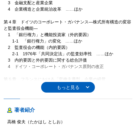
3 金融支配と産業企業
4 企業構造と企業統治改革 ……ほか
第４章 ドイツのコーポレート・ガバナンス―株式所有構造の変容
と監査役会機能―
1 「銀行権力」と機能投資家（外的要因）
1-1 「銀行権力」の変化 ……ほか
2 監査役会の機能（内的要因）
2-1 1976年「共同決定法」の監査効率性 ……ほか
3 内的要因と外的要因に関する総合評価
4 ドイツ・コーポレート・ガバナンス原則の改正
第５章 フランスにおける「官僚主導型」企業の経営
1 高級官僚と大企業の関係
2 フランスの高等教育制度
3 フランス企業のコーポレート・ガバナンス
4 フランスの労働環境と起業環境
著者紹介
5 サノフィ・アベンティスの誕生とフランス政府
6 フランス大企業の強みと弱み
高橋 俊夫（たかはし としお）
第６章 日本型企業システムの揺らぎ