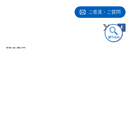
1 日本型企業システムとは何か
1-1 「三種の神器」の形成と揺らぎ
ご意見・ご質問
1-2 日本型の株式所有
1-3 「企業と企業との関係」の形成と揺らぎ
1-4 「日本型」の「企業と国家ないし政府との関係」
2 日本型企業システムの再考
第７章 パブリック・アカンタビリティとコーポレート・ガバナン
関連書籍
ス
1 会計主体とアカンタビリティ
2 パブリック・アカンタビリティ
3 コーポレート・ガバナンス
経済
経営
経営
コーポレートガバナ
現代企業論―責任と
日米コーポレート・
ンスの政治経済学
統治
ガバナンスの歴史的
展開
5,720円(税込)
2,860円(税込)
著者プロフィール
3,080円(税込)
高橋俊夫（たかはし としお）