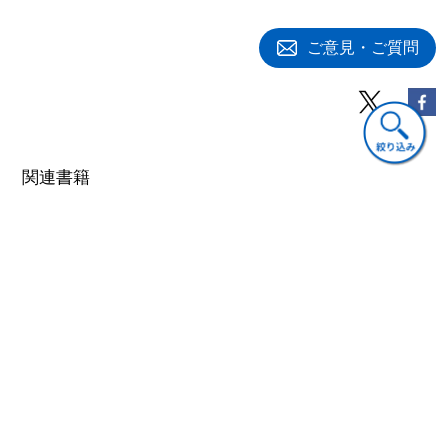
1 研究開発活動におけるマーケティング活動の意味と重要性
2 アンテナモデル
3 研究開発活動におけるマーケティング活動の担当部門
ご意見・ご質問
……ほか
第3章 知的財産マネジメント
1 知的財産マネジメントの意味
2 知的財産の内容と活用法
3 知的財産価値評価 ……ほか
関連書籍
第4章 研究開発活動におけるアウトソーシング
1 アウトソーシングの意味と重要性
2 アウトソーシングの阻害要因
3 アウトソーシングの対象と展開先の考え方 ……ほか
第5章 テクノロジーマネジメントと情報システム
経営
ビジネス・実用
経営
日本型ＭＯＴ―技術
ＣＫ ＢＯＯＫＳテ
日本型ＭＯＴ―技術
者教育からビジネス
クノロジーマネジメ
者教育からビジネス
モデルへ
ントの考え方・すす
モデルへ
め方
3,080円(税込)
3,080円(税込)