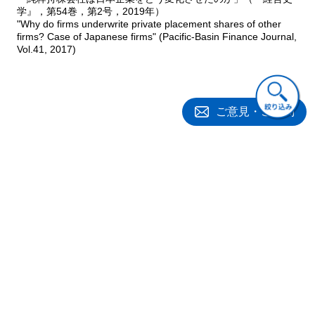
学』，第54巻，第2号，2019年）
"Why do firms underwrite private placement shares of other
firms? Case of Japanese firms" (Pacific-Basin Finance Journal,
Vol.41, 2017)
ご意見・ご質問
関連書籍