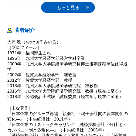
3 完全子会社化
4 日立製作所の事例
5 おわりに
第7章 人件費の削減－三洋電機の事例
著者紹介
1 本章のねらい
2 人件費の削減方法
大坪 稔（おおつぼ みのる）
3 日本企業における人件費の削減
［プロフィール］
4 三洋電機の事例
1971年 福岡県生まれ
5 おわりに
1995年 九州大学経済学部経営学科卒業
2000年 九州大学大学院経済学研究科博士後期課程単位修得退
学
第8章 経営改革の評価と展望
2002年 佐賀大学経済学部 准教授
2012年 佐賀大学経済学部 教授
2013年 九州大学大学院経済学研究院 准教授
2016年 九州大学大学院経済学研究院 教授（現在に至る）
2018年 公認会計士試験 試験委員（経営学，現在に至る）
著者プロフィール
［主な著作］
〈著者〉
『日本企業のグループ再編―親会社-上場子会社間の資本関係の
大坪 稔
変化―』（中央経済社，2011年）
『日本企業のリストラクチャリング―純粋持株会社・分社化・
カンパニー制と多角化―』（中央経済社，2005年）
「純粋持株会社は日本企業をどう変化させたのか」（『経営史