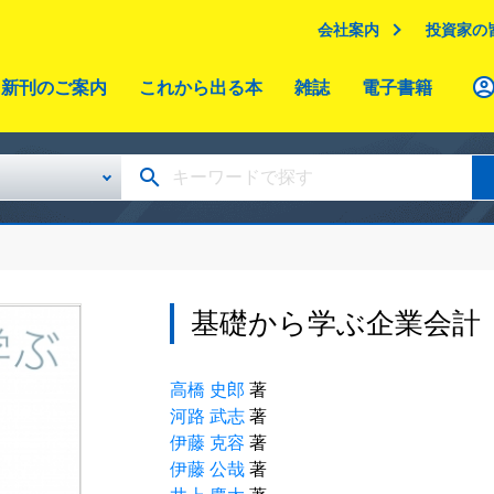
会社案内
投資家の
新刊のご案内
これから出る本
雑誌
電子書籍
基礎から学ぶ企業会計
高橋 史郎
著
河路 武志
著
伊藤 克容
著
伊藤 公哉
著