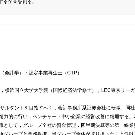
する企業を創る。
（会計学）・認定事業再生士（CTP）
校，横浜国立大学大学院（国際経済法学修士），LEC東京リー
コンサルタントを目指すべく，会計事務所系証券会社に転職。同
精力的に行い，ベンチャー・中小企業の経営改善に精通する。2
職として，グループ全社の資金管理，四半期決算等の第一線業務
所グループと業務提携。当グループ全体が取り扱った１万件以