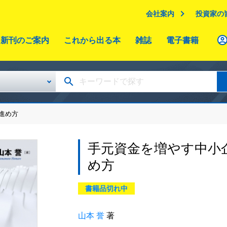
会社案内
投資家の
新刊のご案内
これから出る本
雑誌
電子書籍
進め方
手元資金を増やす中小
め方
書籍品切れ中
山本 誉
著