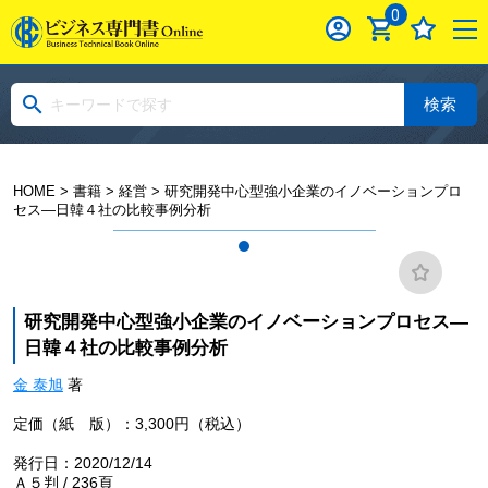
0
検索
HOME
>
書籍
>
経営
> 研究開発中心型強小企業のイノベーションプロ
セス―日韓４社の比較事例分析
研究開発中心型強小企業のイノベーションプロセス―
日韓４社の比較事例分析
金 泰旭
著
定価（紙 版）：3,300円（税込）
発行日：2020/12/14
Ａ５判 / 236頁