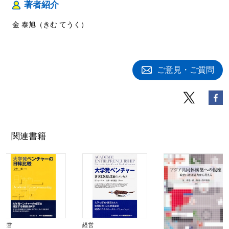
著者紹介
金 泰旭（きむ てうく）
ご意見・ご質問
関連書籍
経営
経営