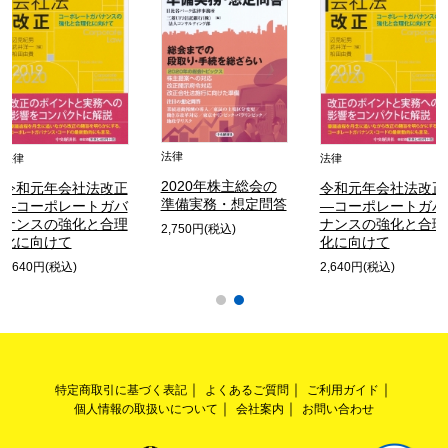
法律
法律
法律
2020年株主総会の
令和元年会社法改正
令和元年会社法改正
準備実務・想定問答
―コーポレートガバ
―コーポレートガバ
ナンスの強化と合理
ナンスの強化と合理
2,750円(税込)
化に向けて
化に向けて
2,640円(税込)
2,640円(税込)
特定商取引に基づく表記
よくあるご質問
ご利用ガイド
個人情報の取扱いについて
会社案内
お問い合わせ