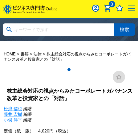
0
検索
HOME
>
書籍
>
法律
> 株主総会対応の視点からみたコーポレートガバ
ナンス改革と投資家との「対話」
株主総会対応の視点からみたコーポレートガバナンス
改革と投資家との「対話」
松浪 信也
編著
藤井 宏樹
編著
小俣 洋平
編著
定価（紙 版）：4,620円（税込）