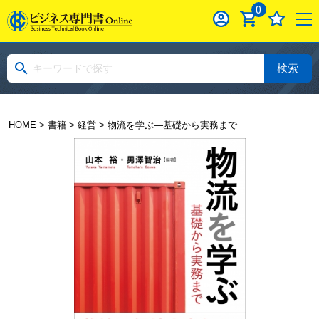
0
検索
HOME
>
書籍
>
経営
> 物流を学ぶ―基礎から実務まで