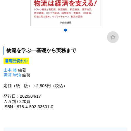
物流を学ぶ―基礎から実務まで
書籍品切れ中
山本 裕
編著
男澤 智治
編著
定価（紙 版）：2,805円（税込）
発行日：2020/04/17
Ａ５判 / 220頁
ISBN：978-4-502-33601-0