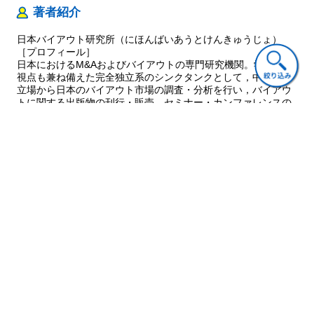
第4章 MBOにおけるバイアウトファンドの役割と
著者紹介
ハンズオン経営支援の事例紹介
・フェニックスインターナショナルの取り組み
日本バイアウト研究所（にほんばいあうとけんきゅうじょ）
はじめに
［プロフィール］
1 会社概要および沿革
日本におけるM&Aおよびバイアウトの専門研究機関。学術的な
視点も兼ね備えた完全独立系のシンクタンクとして，中立的な
2 案件の背景意義
立場から日本のバイアウト市場の調査・分析を行い，バイアウ
3 独立に伴う支援
トに関する出版物の刊行・販売，セミナー・カンファレンスの
4 改革の打ち手
企画・開催，同分野に関する調査の受託を行っている。具体的
5 今後の展望
には，日本のバイアウト市場の統計データを定期的に作成し，
おわりに
『日本バイアウト市場年鑑』の刊行，Japan Buy-out Deal
≪経営者インタビュー≫ 株式会社フェニックスインターナ
Conferenceなどのカンファレンスの開催，各種の調査の受託な
どを手がけている
ショナル
新生フェニックスインターナショナルの誕生
URL:https://www.jbo-research.com/
～新たなステージを目指して～
第5章 バイアウトファンドを活用した子会社独立支援
・ユニメイトの事例
ご意見・ご質問
はじめに
1 会社事業の内容
2 案件の背景
3 投資実行後の取り組み