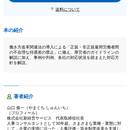
送料について
本の紹介
働き方改革関連法の導入による「正規・非正規雇用労働者間
の不合理な待遇差の禁止」に備え、厚労省のガイドラインの
解説に加え、事例や判例、各社の対応状況を踏まえた対応方
針を解説。
著者紹介
山口 俊一（やまぐち しゅんいち）
［プロフィール］
株式会社新経営サービス 代表取締役社長
人事コンサルタントとして30年超。さまざまな業種・業態に対
して，企業の実情に沿った，人事評価・賃金制度改革を支援し