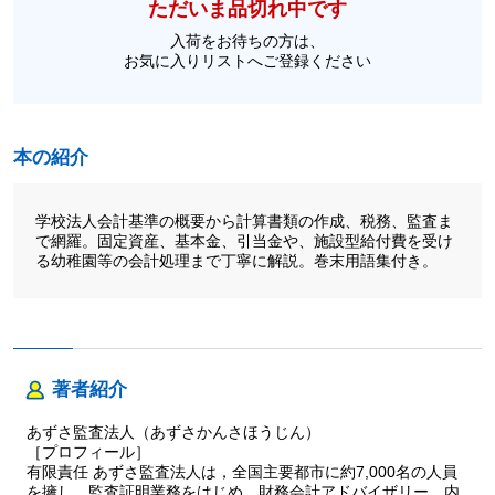
ただいま品切れ中です
入荷をお待ちの方は、
お気に入りリストへご登録ください
本の紹介
学校法人会計基準の概要から計算書類の作成、税務、監査ま
で網羅。固定資産、基本金、引当金や、施設型給付費を受け
る幼稚園等の会計処理まで丁寧に解説。巻末用語集付き。
著者紹介
あずさ監査法人（あずさかんさほうじん）
［プロフィール］
有限責任 あずさ監査法人は，全国主要都市に約7,000名の人員
を擁し，監査証明業務をはじめ，財務会計アドバイザリー，内