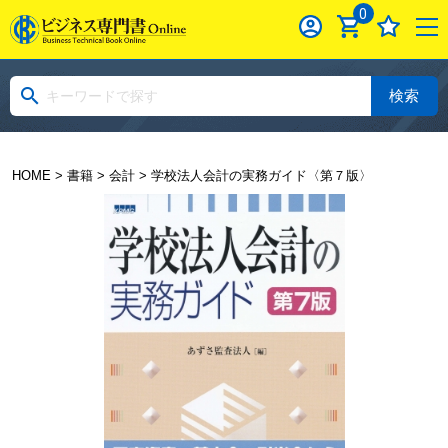
0
検索
HOME
>
書籍
>
会計
> 学校法人会計の実務ガイド〈第７版〉