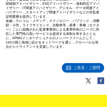
部統制アドバイザリー，ESGアドバイザリー，規制対応アドバ
イザリー，IT関連アドバイザリー，デジタル・データ関連アド
バイザリー，スタートアップ関連アドバイザリーなどの非監査
証明業務を提供しています。
金融，テレコム・メディア，テクノロジー，パブリック，消費
財・小売，ライフサイエンス，自動車等，産業・業種（セクタ
ー）ごとに組織された監査事業部による業界特有のニーズに対
応した専門性の高いサービスを提供する体制を有するととも
に，KPMGインターナショナルのメンバーファームとして，
142の国と地域に拡がるネットワークを通じ，グローバルな視
点からクライアントを支援しています。
ご意見・ご質問