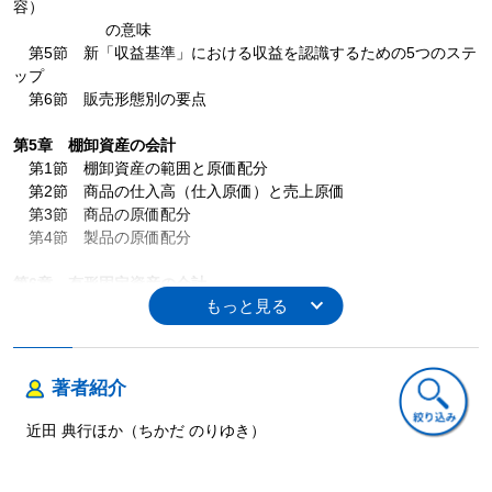
容）
の意味
第5節 新「収益基準」における収益を認識するための5つのステ
ップ
第6節 販売形態別の要点
第5章 棚卸資産の会計
第1節 棚卸資産の範囲と原価配分
第2節 商品の仕入高（仕入原価）と売上原価
第3節 商品の原価配分
第4節 製品の原価配分
第6章 有形固定資産の会計
第1節 有形固定資産の意義
第2節 有形固定資産の取得原価の決定
第3節 減価償却
第4節 修繕と改良
著者紹介
第5節 資産除去費用
第6節 リース取引
近田 典行ほか（ちかだ のりゆき）
第7節 減損処理
第7章 無形固定資産の会計