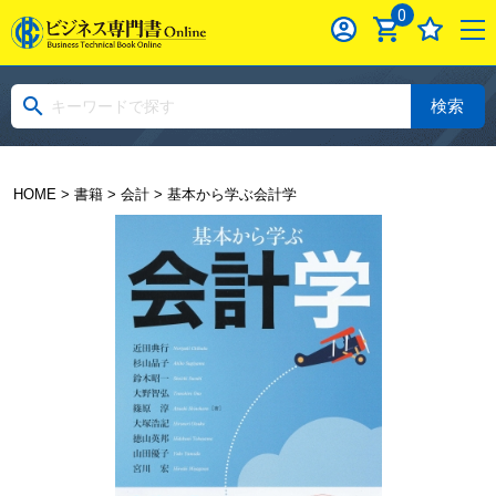
0
検索
HOME
>
書籍
>
会計
> 基本から学ぶ会計学