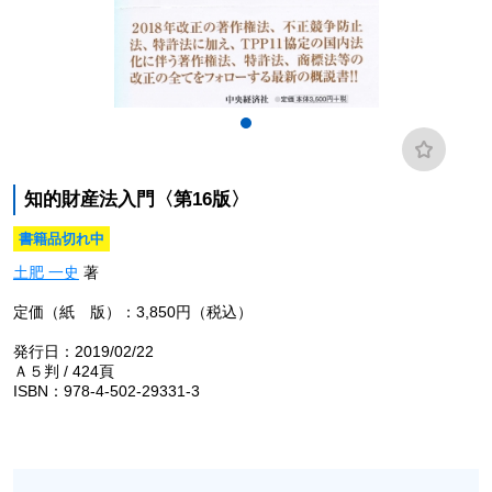
知的財産法入門〈第16版〉
書籍品切れ中
土肥 一史
著
定価（紙 版）：3,850円（税込）
発行日：2019/02/22
Ａ５判 / 424頁
ISBN：978-4-502-29331-3