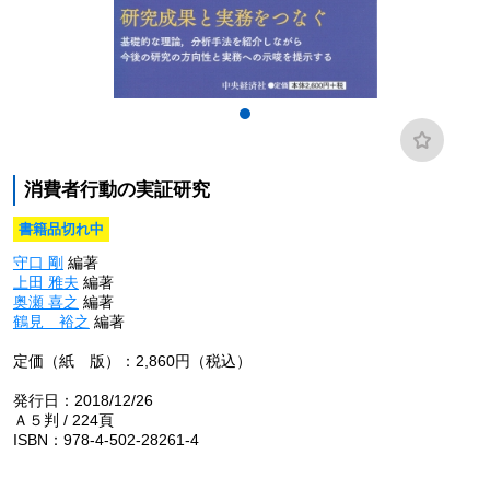
消費者行動の実証研究
書籍品切れ中
守口 剛
編著
上田 雅夫
編著
奥瀬 喜之
編著
鶴見 裕之
編著
定価（紙 版）：2,860円（税込）
発行日：2018/12/26
Ａ５判 / 224頁
ISBN：978-4-502-28261-4