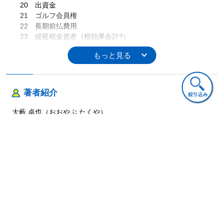
20 出資金
21 ゴルフ会員権
22 長期前払費用
23 繰延税金資産（税効果会計?）
24 繰延資産
第３章
負債の会計
25 買掛金・支払手形・未払金
26 借入金・社債?（資金調達手法）
著者紹介
27 借入金・社債?（債務の消滅）
28 借入金・社債?（証券化）
大藪 卓也（おおやぶ たくや）
29 引当金
30 貸倒引当金?（引当方法）
31 貸倒引当金?（倒産処理の手法）
32 賞与引当金
ご意見・ご質問
33 役員賞与引当金
34 退職給付引当金
35 未払法人税等・未払消費税等（税金）
36 繰延税金負債（税効果会計?）
37 簿外債務