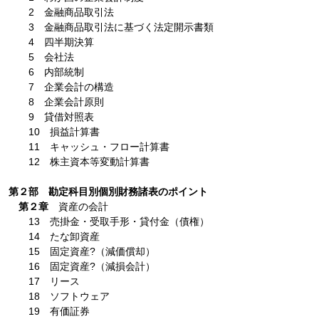
2 金融商品取引法
3 金融商品取引法に基づく法定開示書類
4 四半期決算
5 会社法
6 内部統制
7 企業会計の構造
8 企業会計原則
9 貸借対照表
10 損益計算書
11 キャッシュ・フロー計算書
12 株主資本等変動計算書
第２部 勘定科目別個別財務諸表のポイント
第２章
資産の会計
13 売掛金・受取手形・貸付金（債権）
14 たな卸資産
15 固定資産?（減価償却）
16 固定資産?（減損会計）
17 リース
18 ソフトウェア
19 有価証券