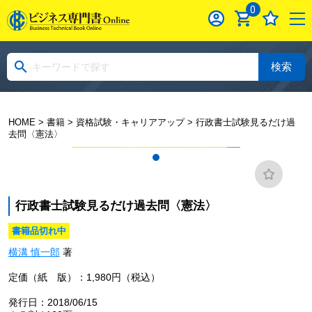
0
検索
HOME
>
書籍
>
資格試験・キャリアアップ
> 行政書士試験見るだけ過
去問〈憲法〉
行政書士試験見るだけ過去問〈憲法〉
書籍品切れ中
横溝 慎一郎
著
定価（紙 版）：1,980円（税込）
発行日：2018/06/15