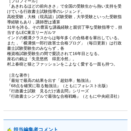
［プロフィール］
を出す「超効率」勉強法』，『68点を確実に取る勉強法』（フォレ
「あきれるほどの前向きさ」で全国の受験生から熱い支持を受
スト出版）など多数。
けている行政書士試験指導のレジェンド。
高校受験，大検（現高認）試験受験，大学受験といった受験指
導経験もあり，講師歴は通算
31年を誇る。その豊富な講義経験と親切丁寧な受験指導で，担
当するLEC東京リーガルマ
インドの横溝クラスからは毎年多くの合格者を輩出している。
また，「横溝慎一郎行政害士合格プログ」（毎日更新）は行政
書士試験受験生のみならず，各
種資格試験受験生の間で愛読されて16年目となる。
座右の銘は「失意悠然 得意冷然」。
村上春樹と猫とファッションをこよなく愛する一面も持つ。
［主な著作］
『最短で最高の結果を出す「超効率」勉強法』
『68点を確実に取る勉強法』（ともにフォレスト出版）
『行政書士試験 見るだけ過去問』シリーズ
『行政書士シンプルで最強な合格戦略』（ともに中央経済社）
担当編集者コメント