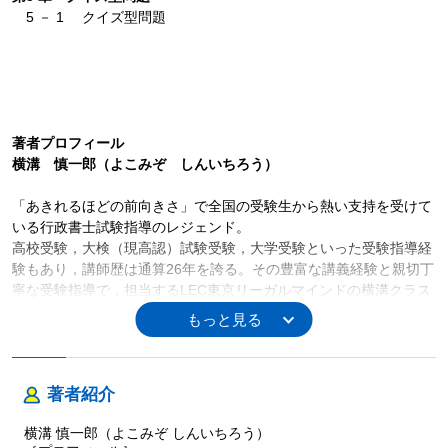
5 － 1 クイズ型問題
著者プロフィール
横溝 慎一郎（よこみぞ しんいちろう）
「あきれるほどの前向きさ」で全国の受験生から熱い支持を受けて
いる行政書士試験指導のレジェンド。
高校受験，大検（現高認）試験受験，大学受験といった受験指導経
験もあり，講師歴は通算26年を誇る。その豊富な講義経験と親切丁
寧な受験指導で，担当するLEC東京リーガルマインドの横溝クラス
からは毎年多くの合格者を輩出している。
また，「横溝慎一郎行政書士合格ブログ」（毎日更新）は行政書士
試験受験生のみならず，各種資格試験受験生の間で愛読されて10年
以上となる。座右の銘は「失意悠然 得意冷然」。村上春樹と猫とフ
著者紹介
ァッションをこよなく愛する一面も持つ。
主な著書に『行政書士試験 見るだけ過去問 行政法』，『行政書士
横溝 慎一郎（よこみぞ しんいちろう）
試験 見るだけ過去問 民法』（中央経済社），『最短で最高の結果