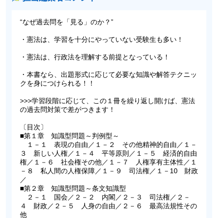
“なぜ過去問を「見る」のか？”
・憲法は、学習を十分にやっていない受験生も多い！
・憲法は、行政法を理解する前提となっている！
・本書なら、出題形式に応じて必要な知識や解答テクニッ
クを身につけられる！！
>>>学習段階に応じて、この１冊を繰り返し開けば、憲法
の過去問対策で差がつきます！
〔目次〕
■第１章 知識型問題～判例型～
１－１ 表現の自由／１－２ その他精神的自由／１－
３ 新しい人権／１－４ 平等原則／１－５ 経済的自由
権／１－６ 社会権その他／１－７ 人権享有主体性／１
－８ 私人間の人権保障／１－９ 司法権／１－10 財政
／
■第２章 知識型問題～条文知識型
２－１ 国会／２－２ 内閣／２－３ 司法権／２－
４ 財政／２－５ 人身の自由／２－６ 最高法規性その
他