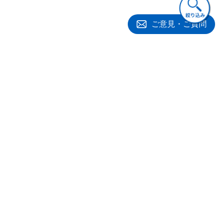
索引
ご意見・ご質問
著者プロフィール
荒井耕（あらいこう）
大阪市立大学大学院経営学研究科助教授
1971年 東京都生まれ
1994年 一橋大学商学部卒業
1998年 富士総合研究所勤務を経て
一橋大学大学院商学研究科修士課程終了
関連書籍
2001年 一橋大学大学院商学研究科博士課程終了博士（商学）取得
2001年 大阪市立大学大学院経営学研究科専任講師
2002年 大阪市立大学大学院経営学研究科助教授
2004-06年 エジンバラ大学，レスター大学，メルボルン大学，
カリフォルニア大学ロサンゼルス校他にて在外研
究
専門分野：管理会計，公会計，医療管理会計
会計
ビジネス・実用
ビジネス・実用
主要著書・論文
病院原価計算―医療
こうしたら病院はよ
医療機関の内部通報
「ドイツにおける病院プロセス原価計算論の展開」『一橋論叢』
制度適応への経営改
くなった！
システム―ＨＳＲ
123(５)2000年５月
革
（病院の社会的責
『医療バランスト・スコアカード：英米の展開と日本の挑戦』中央
1,320円(税込)
任)体制の構築
3,960円(税込)
経済社2005年５月（日本原価計算研究学会・学会賞受賞)