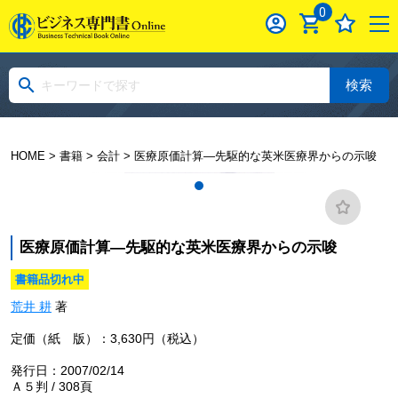
0
検索
HOME
>
書籍
>
会計
> 医療原価計算―先駆的な英米医療界からの示唆
医療原価計算―先駆的な英米医療界からの示唆
書籍品切れ中
荒井 耕
著
定価（紙 版）：3,630円（税込）
発行日：2007/02/14
Ａ５判 / 308頁