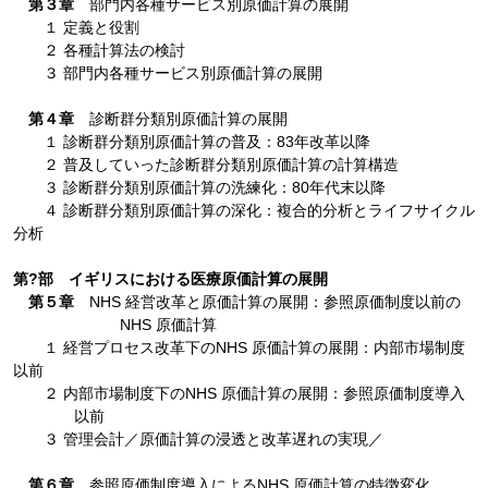
第３章
部門内各種サービス別原価計算の展開
１ 定義と役割
２ 各種計算法の検討
３ 部門内各種サービス別原価計算の展開
第４章
診断群分類別原価計算の展開
１ 診断群分類別原価計算の普及：83年改革以降
２ 普及していった診断群分類別原価計算の計算構造
３ 診断群分類別原価計算の洗練化：80年代末以降
４ 診断群分類別原価計算の深化：複合的分析とライフサイクル
分析
第?部 イギリスにおける医療原価計算の展開
第５章
NHS 経営改革と原価計算の展開：参照原価制度以前の
NHS 原価計算
１ 経営プロセス改革下のNHS 原価計算の展開：内部市場制度
以前
２ 内部市場制度下のNHS 原価計算の展開：参照原価制度導入
以前
３ 管理会計／原価計算の浸透と改革遅れの実現／
第６章
参照原価制度導入によるNHS 原価計算の特徴変化