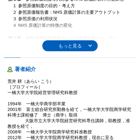
１ 参照原価制度の目的・考え方
２ 参照原価報告書：NHS 原価計算の主要アウトプット
３ 参照原価の利用状況
４ NHS 原価計算の特徴の変化
第７章
参照原価制度運営のための原価計算マニュアル
１ 参照原価制度下におけるNHS 原価計算の原則・主要概念
２ NHS 原価計算の具体的方法：原則及び主要概念の適用
３ 原価計算マニュアル改訂による手法統一性強化：比較検証
著者紹介
第８章
参照原価制度下の原価計算実務：事例アプローチ
１ 実施義務及びマニュアル準拠義務の下での原価計算の実態
荒井 耕（あらい こう）
２ 病院原価計算実務の多様性
［プロフィール］
一橋大学大学院経営管理研究科教授
第９章
参照原価制度の評価
1994年 一橋大学商学部卒業
１ 参照原価の比較可能性評価：原価計算方法の統一性確保の
2001年 富士総合研究所勤務を経て，一橋大学大学院商学研究
必要性
科博士課程修了 博士（商学）取得
２ 参照原価ベンチマーク活動の有効性評価
大阪市立大学大学院経営研究科専任講師，助教授，准
３ 参照原価制度がもたらす現象
教授を経て，
2008年 一橋大学大学院商学研究科准教授
第10章
Payment by Results 制度に対応した新しい原価計算制
2012年 一橋大学大学院商学研究科教授，現在に至る