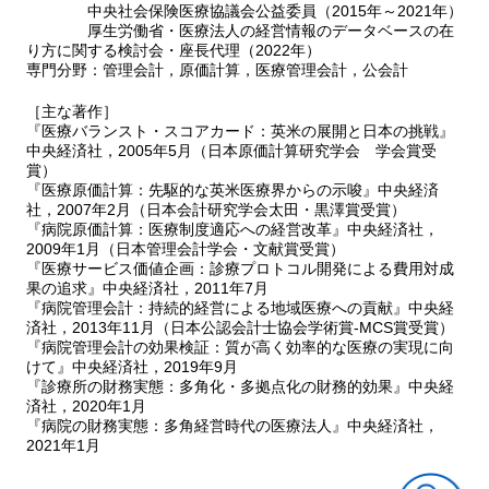
中央社会保険医療協議会公益委員（2015年～2021年）
度
厚生労働省・医療法人の経営情報のデータベースの在
の模索
り方に関する検討会・座長代理（2022年）
１ PbR 制度とNHS 原価計算
専門分野：管理会計，原価計算，医療管理会計，公会計
２ NHS 原価計算の現状
３ 原価計算対象の再設計と単位数測定法変更
［主な著作］
４ 保健省の原価計算制度改革提案
『医療バランスト・スコアカード：英米の展開と日本の挑戦』
５ 現場病院の反応と保健省の対応
中央経済社，2005年5月（日本原価計算研究学会 学会賞受
賞）
６ P bR に焦点を当てた最新の原価計算マニュアル第4.1版
『医療原価計算：先駆的な英米医療界からの示唆』中央経済
７ 原価計算監査の強化・公式化
社，2007年2月（日本会計研究学会太田・黒澤賞受賞）
『病院原価計算：医療制度適応への経営改革』中央経済社，
第?部 日本医療界及び医療原価計算論への示唆
2009年1月（日本管理会計学会・文献賞受賞）
第11章
日本医療界への示唆：日米及び日英比較より
『医療サービス価値企画：診療プロトコル開発による費用対成
１ 日米比較と日本にとっての示唆
果の追求』中央経済社，2011年7月
『病院管理会計：持続的経営による地域医療への貢献』中央経
２ 日英比較と日本にとっての示唆
済社，2013年11月（日本公認会計士協会学術賞-MCS賞受賞）
『病院管理会計の効果検証：質が高く効率的な医療の実現に向
第12章
医療原価計算の実施決定要因と体系：医療原価計算論の
けて』中央経済社，2019年9月
構築
『診療所の財務実態：多角化・多拠点化の財務的効果』中央経
１ 原価計算実施の決定要因
済社，2020年1月
２ 医療原価計算の体系
『病院の財務実態：多角経営時代の医療法人』中央経済社，
2021年1月
参考文献