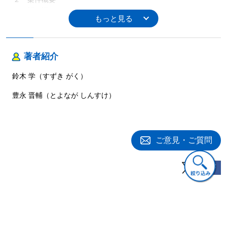
３ 解 説
４ 復 習
５ ちょっと応用
コラム
著者紹介
１ 特定物のドグマ
２ 売主の担保責任―契約不適合責任
鈴木 学（すずき がく）
３ 危険負担
４ 売買契約に関する民法改正
豊永 晋輔（とよなが しんすけ）
５ 改正民法の参考文献
６ 委任契約と契約不適合責任
７ 委任契約に関する民法改正
８ 賃貸借契約に関する民法改正
ご意見・ご質問
著者プロフィール
鈴木 学（すずき がく）
西村あさひ法律事務所パートナー弁護士。
関連書籍
1992年慶應義塾大学法学部卒業，1996年弁護士登録。企業法務全
般に関わる。専門は事業再生・倒産分野。