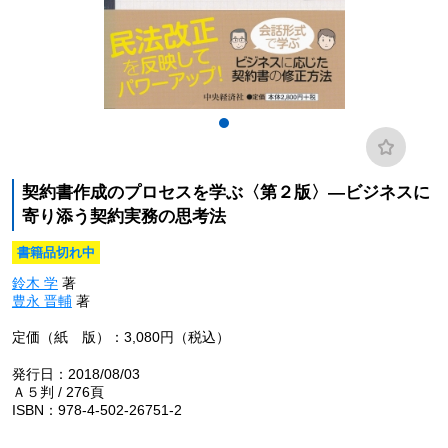
契約書作成のプロセスを学ぶ〈第２版〉―ビジネスに
寄り添う契約実務の思考法
書籍品切れ中
鈴木 学
著
豊永 晋輔
著
定価（紙 版）：3,080円（税込）
発行日：2018/08/03
Ａ５判 / 276頁
ISBN：978-4-502-26751-2