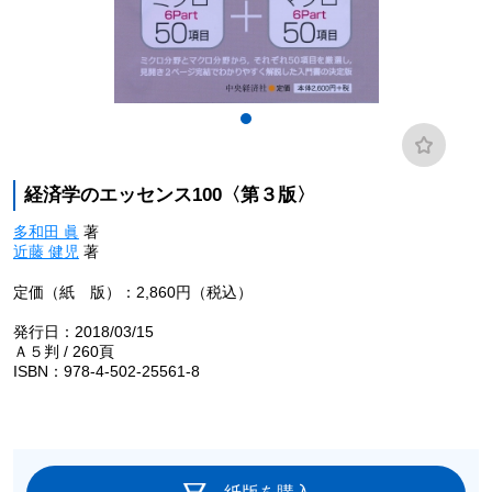
経済学のエッセンス100〈第３版〉
多和田 眞
著
近藤 健児
著
定価（紙 版）：2,860円（税込）
発行日：2018/03/15
Ａ５判 / 260頁
ISBN：978-4-502-25561-8