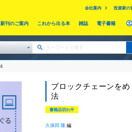
会社案内
投資家の
新刊のご案内
これから出る本
雑誌
電子書籍
法
ブロックチェーンをめ
法
書籍品切れ中
久保田 隆
編