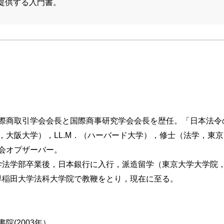
提供する入門書。
際商取引学会会長と国際商事研究学会会長を歴任。「日本法令
，大阪大学），LL.M．（ハーバード大学），修士（法学，東
会オプザーバー。
京大学法学部卒業後，日本銀行に入行，派造留学（東京大学大学
より早稲田大学法科大学院で教鞭をとり，現在に至る。
(2003年）