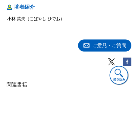
１ 経営チームのダイナミズム
２ 本書の含意
著者紹介
３ おわりに
小林 英夫（こばやし ひでお）
―ベンチャーのキャリア形成手段としての意義
あとがき
参考文献
人名・企業名索引
ご意見・ご質問
事項索引
著者プロフィール
小林 英夫（こばやし ひでお）
関連書籍
多摩大学経営情報学部教授，博士（経営学）。
1964年生まれ，東京都出身。
1987年 慶應義塾大学経済学部卒業。
2000年 慶應義塾大学大学院経営管理研究科修士課程修了。
2016年 神戸大学大学院経営学研究科博士後期課程修了。
専門領域は，組織マネジメントとアントレプレナーシップ。
日本アイ・ビー・エムを経て，イー・アクセスの創業に参画。同社