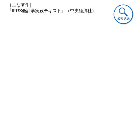
１ 基本ポイントの復習
［主な著作］
２ 実践ポイントの検討
『IFRS会計学実践テキスト』（中央経済社）
実践ポイント１ さまざまな形態の集合的退職給付制度の取
扱い
実践ポイント２ キャッシュ・バランス・プランの会計処理
実践ポイント３ 確定給付制度における制度資産の範囲
ご意見・ご質問
……ほか
第10節
金融商品
１ 基本ポイントの復習
２ 実践ポイントの検討
実践ポイント１ 組込デリバティブの分離要件を満たすかど
うかの
関連書籍
判断
実践ポイント２ 初日（“Day １”）損益の取扱い
実践ポイント３ 非上場株式の公正価値測定の要否の判断
……ほか
第11節
法人所得税
１ 基本ポイントの復習
２ 実践ポイントの検討
実践ポイント１ 法人所得税の範囲
会計
実践ポイント２ 子会社，支店および関連会社の未分配利益