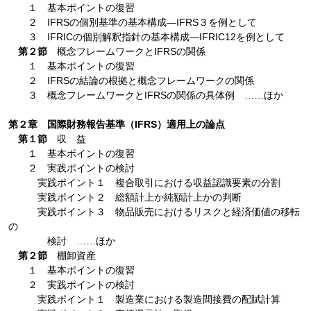
１ 基本ポイントの復習
２ IFRSの個別基準の基本構成―IFRS３を例として
３ IFRICの個別解釈指針の基本構成―IFRIC12を例として
第２節
概念フレームワークとIFRSの関係
１ 基本ポイントの復習
２ IFRSの結論の根拠と概念フレームワークの関係
３ 概念フレームワークとIFRSの関係の具体例 ……ほか
第２章 国際財務報告基準（IFRS）適用上の論点
第１節
収 益
１ 基本ポイントの復習
２ 実践ポイントの検討
実践ポイント１ 複合取引における収益認識要素の分割
実践ポイント２ 総額計上か純額計上かの判断
実践ポイント３ 物品販売におけるリスクと経済価値の移転
の
検討 ……ほか
第２節
棚卸資産
１ 基本ポイントの復習
２ 実践ポイントの検討
実践ポイント１ 製造業における製造間接費の配賦計算