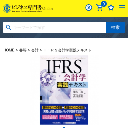
0
検索
HOME
>
書籍
>
会計
> ＩＦＲＳ会計学実践テキスト