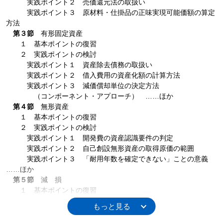
実践ポイント２ 売価還元法の取扱い
実践ポイント３ 原材料・仕掛品の正味実現可能価額の算定
方法
第３節
有形固定資産
１ 基本ポイントの復習
２ 実践ポイントの検討
実践ポイント１ 資産除去債務の取扱い
実践ポイント２ 借入費用の資産化額の計算方法
実践ポイント３ 減価償却単位の決定方法
（コンポーネント・アプローチ） ……ほか
第４節
無形資産
１ 基本ポイントの復習
２ 実践ポイントの検討
実践ポイント１ 開発費の資産認識要件の判定
実践ポイント２ 自己創設無形資産の取得原価の範囲
実践ポイント３ 「耐用年数を確定できない」ことの意義
……ほか
第５節
減 損
１ 基本ポイントの復習
２ 実践ポイントの検討
実践ポイント１ 資金生成単位の識別
実践ポイント２ 資産（または資金生成単位）の