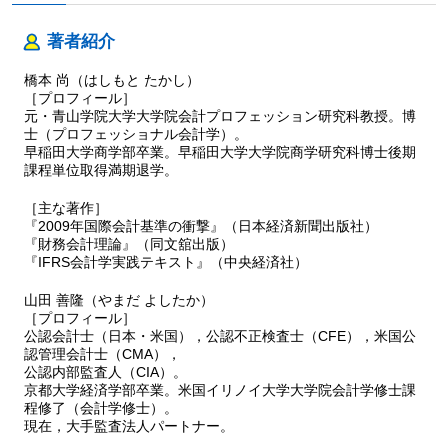
使用価値の算定方法・
実践ポイント３ 減損損失の戻入れ ……ほか
著者紹介
第６節
売却目的で保有する非流動資産
橋本 尚（はしもと たかし）
１ 基本ポイントの復習
［プロフィール］
２ 実践ポイントの検討
元・青山学院大学大学院会計プロフェッション研究科教授。博
実践ポイント１ 売却目的保有に分類するための要件
士（プロフェッショナル会計学）。
第７節
リース
早稲田大学商学部卒業。早稲田大学大学院商学研究科博士後期
１ 基本ポイントの復習
課程単位取得満期退学。
２ 実践ポイントの検討
実践ポイント１ 特定の契約がリースに該当するかどうかの
［主な著作］
『2009年国際会計基準の衝撃』（日本経済新聞出版社）
判定
『財務会計理論』（同文舘出版）
実践ポイント２ 契約の実質に基づくリースの分類
『IFRS会計学実践テキスト』（中央経済社）
実践ポイント３ リース契約後に状況変化が生じた場合の取
扱い
山田 善隆（やまだ よしたか）
第８節
引当金，偶発負債および偶発資産
［プロフィール］
１ 基本ポイントの復習
公認会計士（日本・米国），公認不正検査士（CFE），米国公
２ 実践ポイントの検討
認管理会計士（CMA），
公認内部監査人（CIA）。
実践ポイント１ 引当金の認識の要件を満たすかどうかの判
京都大学経済学部卒業。米国イリノイ大学大学院会計学修士課
断
程修了（会計学修士）。
実践ポイント２ 引当金の測定における最善の見積り
現在，大手監査法人パートナー。
第９節
従業員給付およびストック・オプション