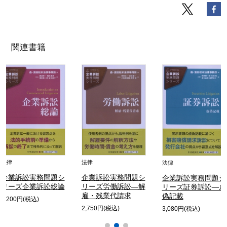
関連書籍
法律
法律
法律
企業訴訟実務問題シ
企業訴訟実務問題シ
企業訴訟実務問題シ
リーズ企業訴訟総論
リーズ労働訴訟―解
リーズ証券訴訟―虚
雇・残業代請求
偽記載
2,200円(税込)
2,750円(税込)
3,080円(税込)