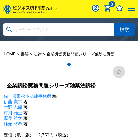
0
検索
HOME
>
書籍
>
法律
> 企業訴訟実務問題シリーズ独禁法訴訟
企業訴訟実務問題シリーズ独禁法訴訟
森・濱田松本法律事務所
編
伊藤 憲二
著
大野 志保
著
市川 雅士
著
渥美 雅之
著
柿元 將希
著
定価（紙 版）：2,750円（税込）