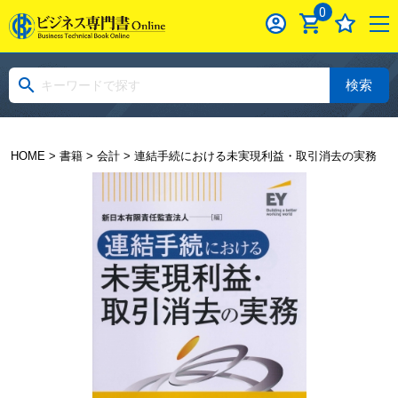
0
検索
HOME
>
書籍
>
会計
> 連結手続における未実現利益・取引消去の実務