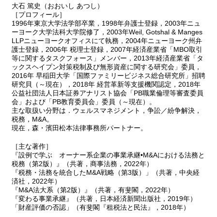
大石 篤史（おおいし あつし）
［プロフィール］
1996年東京大学法学部卒業，1998年弁護士登録，2003年ニュ
ーヨーク大学法科大学院修了，2003年Weil, Gotshal & Manges
LLPニューヨークオフィスにて執務，2004年ニューヨーク州弁
護士登録，2006年 税理士登録，2007年経済産業省「MBO取引
等に関するタスクフォース」メンバー，2013年経済産業省「タ
ックスヘイプン対策税制及び無形資産に関する研究会」委員，
2016年 早稲田大学「国際ファミリービジネス総合研究所」招聘
研究貝（～現在），2018年 経営革新等支援機関認定，2018年
公益社団法人日本証券アナリスト協会「PB職業倫理等審査委員
会」および「PB教育委員会」委員（～現在）。
主な取扱い分野は．ウェルスマネジメント，争訟／紛争解決，
税務，M&A。
現在，森・濱田松本法律事務所パートナー。
［主な著作］
『設例で学ぶ オーナー系企業の事業承継•M&Aにおける法務と
税務（第2版）』（共著，商事法務，2022年）
『税務・法務を統合したM&A戦略（第3版）」（共著，中央経
済社，2022年）
『M&A法大系（第2版）』（共著，有斐閣，2022年）
『変わる事業承継』（共著，日本経済新聞出版社，2019年）
「財産評価の否認」（有斐閣『租税法と民法』，2018年）