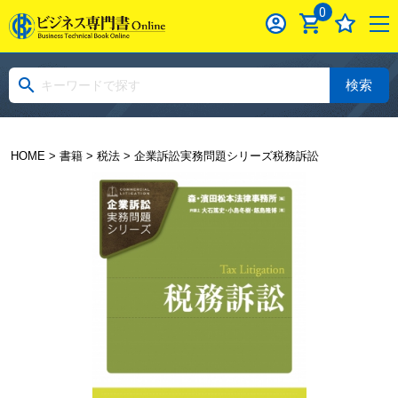
0
検索
HOME
>
書籍
>
税法
> 企業訴訟実務問題シリーズ税務訴訟