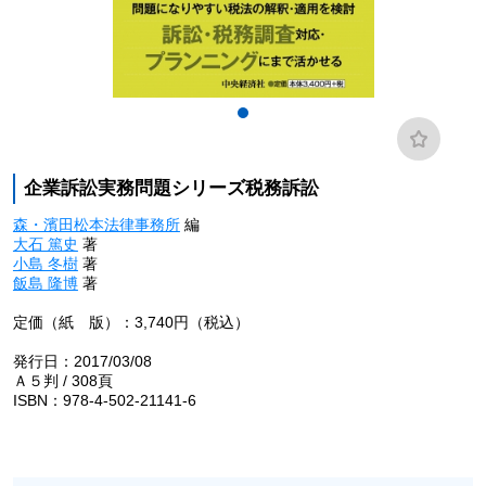
企業訴訟実務問題シリーズ税務訴訟
森・濱田松本法律事務所
編
大石 篤史
著
小島 冬樹
著
飯島 隆博
著
定価（紙 版）：3,740円（税込）
発行日：2017/03/08
Ａ５判 / 308頁
ISBN：978-4-502-21141-6