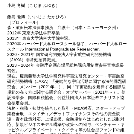
小島 冬樹（こじま ふゆき）
飯島 隆博（いいじま たかひろ）
［プロフィール］
森・濱田松本法律事務所 弁護士（日本・ニューヨーク州）
2012年 東京大学法学部卒業
2013年 東京大学法科大学院中退。
2020年 ハーバード大学ロースクール修了、ハーバード大学ロー
スクール International Postgraduate Researcher。
2020～2021年 国立研究開発法人宇宙航空研究開発機構
（JAXA）非常勤招聘職員。
2023～2024年 金融庁企画市場局総務課信用制度参事官室課長
補佐。
現在、慶應義塾大学法学研究科宇宙法研究センター・宇宙航空
研究開発機構（JAXA）「先端的な宇宙活動に関する法的課題研
究会」メンバー（2021年～）、同「宇宙活動を規律する国際法
規範の在り方に関する研究会」オブザーバー（2021年～）。信
託法学会、国際租税協会、公益社団法人日本証券アナリスト協
会検定会員。
法務・税務・知財を統合した取引・M&A対応、スタートアップ
業務全般、エクイティ／デットファイナンスその他の資金調
達・資本政策対応、上場支援、金融規制をはじめとした規制対
応、新規ビジネスモデル構築や政策への関与、ベンチャー・キ
ャピタル／プライベート・エクイティ等の組合型ファンドの組