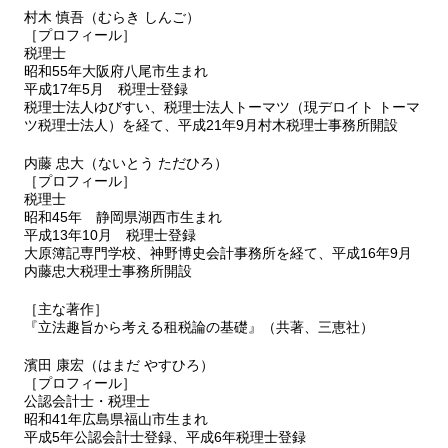
村木 慎吾（むらき しんご）
［プロフィール］
税理士
昭和55年大阪府八尾市生まれ
平成17年5月 税理士登録
税理士法人ゆびすい、税理士法人トーマツ（現デロイト トーマ
ツ税理士法人）を経て、平成21年9月村木税理士事務所開設
内藤 忠大（ないとう ただひろ）
［プロフィール］
税理士
昭和45年 静岡県湖西市生まれ
平成13年10月 税理士登録
大原簿記専門学校、神野博史会計事務所を経て、平成16年9月
内藤忠大税理士事務所開設
［主な著作］
『立法趣旨から考える租税論の基礎』（共著、三恵社）
濱田 康宏（はまだ やすひろ）
［プロフィール］
公認会計士・税理士
昭和41年広島県福山市生まれ
平成5年公認会計士登録、平成6年税理士登録