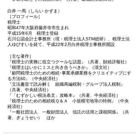
白井 一馬（しらい かずま）
［プロフィール］
税理士
昭和47年大阪府藤井寺市生まれ
平成15年6月 税理士登録
石川公認会計士事務所（現・税理士法人STM総研）、税理士法
人ゆびすいを経て、平成22年2月白井税理士事務所開設
［主な著作］
『税理士の実務に役立つクールな話題』（共著、財経詳報社）
『税理士はいかにミスと向き合うべきか』（清文社）
『顧問税理士のための相続･事業承継業務をクリエイティブにす
る方法60』（中央経済社）
『立法趣旨で読み解く 組織再編税制・グループ法人税制』
（共著、中央経済社）
『「むずかしい税法条文」攻略本』（共著、中央経済社）
『税理士のための相続税Ｑ＆Ａ 小規模宅地等の特例』（中央
経済社）
『一般社団法人 一般財団法人 信託の活用と課税関係』（共
著、ぎょうせい） ほか