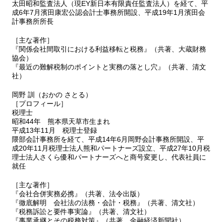
太田昭和監査法人（現EY新日本有限責任監査法人）を経て、平
成6年7月濱田康宏公認会計士事務所開設、平成19年1月濱田会
計事務所所長
［主な著作］
『関係会社間取引における利益移転と税務』（共著、大蔵財務
協会）
『最近の難解税制のポイントと実務の落とし穴』（共著、清文
社）
岡野 訓（おかの さとる）
［プロフィール］
税理士
昭和44年 熊本県天草市生まれ
平成13年11月 税理士登録
隈部会計事務所を経て、平成14年6月岡野会計事務所開設、平
成20年11月税理士法人熊和パートナーズ設立、平成27年10月税
理士法人さくら優和パートナーズへと商号変更し、代表社員に
就任
［主な著作］
『会社合併実務必携』（共著、法令出版）
『徹底解明 会社法の法務・会計・税務』（共著、清文社）
『税務訴訟と要件事実論』（共著、清文社）
『事業承継とその税務対策』（共著、金融経済新聞社）