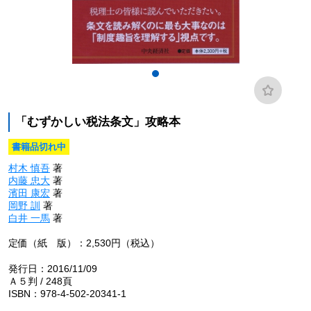
「むずかしい税法条文」攻略本
書籍品切れ中
村木 慎吾
著
内藤 忠大
著
濱田 康宏
著
岡野 訓
著
白井 一馬
著
定価（紙 版）：2,530円（税込）
発行日：2016/11/09
Ａ５判 / 248頁
ISBN：978-4-502-20341-1