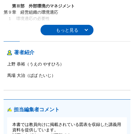
第Ⅲ部 外部環境のマネジメント
第９章 経営組織の環境適応
１ 環境適応の必要性
２ コンティンジェンシー理論の誕生
３ コンティンジェンシー理論の発展
４ コンティンジェンシー理論の意義と限界
第１０章 企業戦略のマネジメント
１ 経営戦略とは何か
著者紹介
２ ドメインの設定
３ 多角化
上野 恭裕（うえの やすひろ）
４ 多角化企業の資源配分
第１１章 競争優位のマネジメント
馬場 大治（ばば たいじ）
１ 競争優位とは何か
２ ポジショニング・アプローチ
３ 経営資源アプローチ
４ 競争優位のタイプ
第１２章 イノベーションのマネジメント
担当編集者コメント
１ イノベーションとは何か
２ イノベーションの発生
本書では教員向けに掲載されている図表を収録した講義用
３ イノベーションの全体像
資料を提供しています。
４ イノベーション・メカニズムの解明に向けて