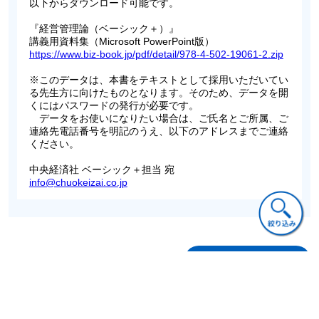
以下からダウンロード可能です。
第Ⅳ部 日本企業のマネジメント
『経営管理論（ベーシック＋）』
第１３章 日本企業における人のマネジメント
講義用資料集（Microsoft PowerPoint版）
https://www.biz-book.jp/pdf/detail/978-4-502-19061-2.zip
１ 人のマネジメントとは何か
２ 人のマネジメントの特殊性
※このデータは、本書をテキストとして採用いただいてい
３ 日本的経営と人のマネジメント
る先生方に向けたものとなります。そのため、データを開
４ 新しい日本的経営へ向けて
くにはパスワードの発行が必要です。
第１４章 生産管理とその日本的特徴
データをお使いになりたい場合は、ご氏名とご所属、ご
１ ２つの大量生産物語
連絡先電話番号を明記のうえ、以下のアドレスまでご連絡
ください。
２ 生産管理と経営
３ 生産技術の進化
中央経済社 ベーシック＋担当 宛
４ 品質の理論
info@chuokeizai.co.jp
５ 生産管理と企業の優位性
第１５章 日本企業の財務管理とコーポレート・ガバナンス
１ 財務管理とコーポレート・ガバナンス
２ 日本企業の資金調達
３ 日本型コーポレート・ガバナンスの成立
ご意見・ご質問
４ 日本におけるコーポレート・ガバナンスをめぐる議論