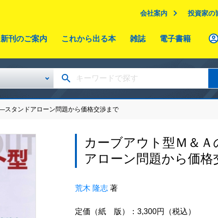
会社案内
投資家の
新刊のご案内
これから出る本
雑誌
電子書籍
務―スタンドアローン問題から価格交渉まで
カーブアウト型Ｍ＆Ａ
アローン問題から価格
荒木 隆志
著
定価（紙 版）：3,300円（税込）