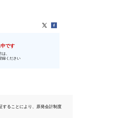
れ中です
方は、
登録ください
証することにより、原発会計制度