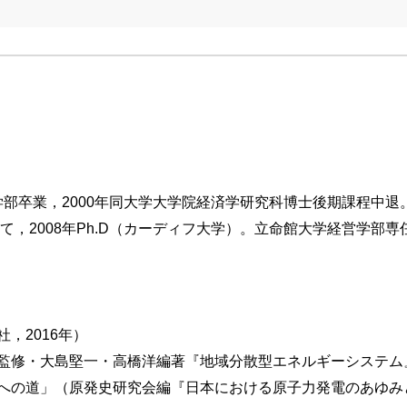
経済学部卒業，2000年同大学大学院経済学研究科博士後期課程中
経て，2008年Ph.D（カーディフ大学）。立命館大学経営学部
，2016年）
監修・大島堅一・高橋洋編著『地域分散型エネルギーシステム』
への道」（原発史研究会編『日本における原子力発電のあゆみと