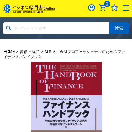
0
検索
HOME
>
書籍
>
経営
> ＭＢＡ・金融プロフェッショナルのためのファ
イナンスハンドブック