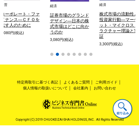
経営
経済
経済
コーポレート・ファ
株式市場の流動性と
証券市場のグランド
イナンス―ＣＦＯを
投資家行動―マーケ
デザイン―日本の株
志す人のために
ット・マイクロスト
式市場はどこに向か
ラクチャー理論と実
うのか
3,080円(税込)
証
3,080円(税込)
3,300円(税込)
特定商取引に基づく表記
よくあるご質問
ご利用ガイド
個人情報の取扱いについて
会社案内
お問い合わせ
Copyright (C) 2019 CHUOKEIZAI-SHA HOLDINGS, INC.. All Rights Reserved