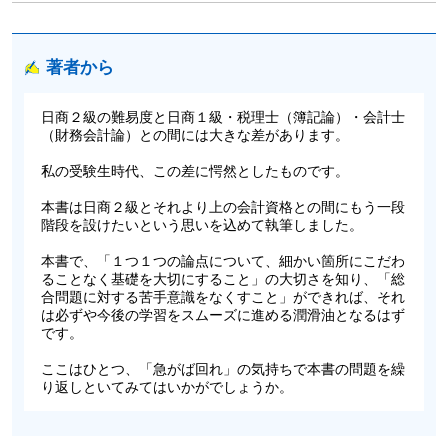
著者から
日商２級の難易度と日商１級・税理士（簿記論）・会計士
（財務会計論）との間には大きな差があります。
私の受験生時代、この差に愕然としたものです。
本書は日商２級とそれより上の会計資格との間にもう一段
階段を設けたいという思いを込めて執筆しました。
本書で、「１つ１つの論点について、細かい箇所にこだわ
ることなく基礎を大切にすること」の大切さを知り、「総
合問題に対する苦手意識をなくすこと」ができれば、それ
は必ずや今後の学習をスムーズに進める潤滑油となるはず
です。
ここはひとつ、「急がば回れ」の気持ちで本書の問題を繰
り返しといてみてはいかがでしょうか。