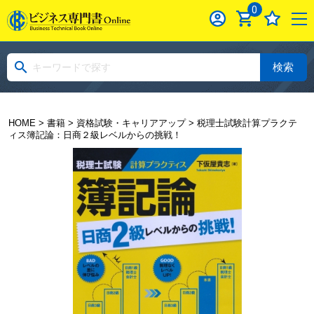
0
検索
HOME
>
書籍
>
資格試験・キャリアアップ
> 税理士試験計算プラクテ
ィス簿記論：日商２級レベルからの挑戦！