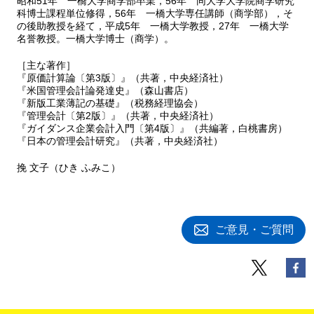
昭和51年 一橋大学商学部卒業，56年 同大学大学院商学研究
科博士課程単位修得，56年 一橋大学専任講師（商学部），そ
の後助教授を経て，平成5年 一橋大学教授，27年 一橋大学
名誉教授。一橋大学博士（商学）。
［主な著作］
『原価計算論〔第3版〕』（共著，中央経済社）
『米国管理会計論発達史』（森山書店）
『新版工業薄記の基礎』（税務経理協会）
『管理会計〔第2版〕』（共著，中央経済社）
『ガイダンス企業会計入門〔第4版〕』（共編著，白桃書房）
『日本の管理会計研究』（共著，中央経済社）
挽 文子（ひき ふみこ）
ご意見・ご質問