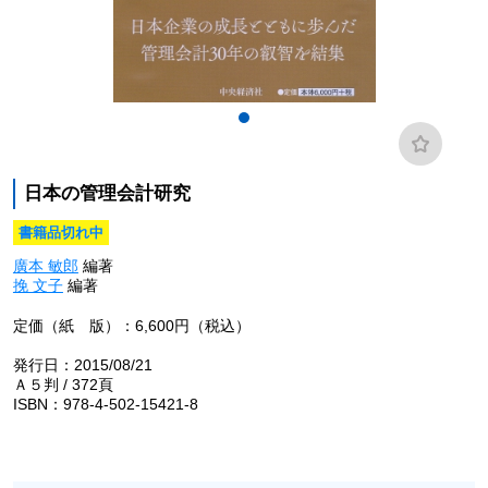
日本の管理会計研究
書籍品切れ中
廣本 敏郎
編著
挽 文子
編著
定価（紙 版）：6,600円（税込）
発行日：2015/08/21
Ａ５判 / 372頁
ISBN：978-4-502-15421-8