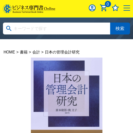
0
検索
HOME
>
書籍
>
会計
> 日本の管理会計研究