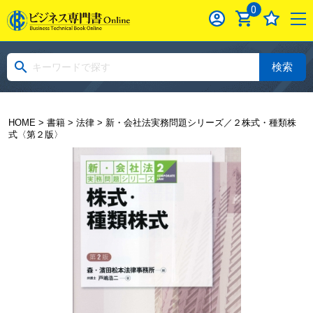
0
検索
HOME
>
書籍
>
法律
> 新・会社法実務問題シリーズ／２株式・種類株
式〈第２版〉