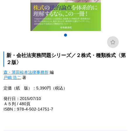
新・会社法実務問題シリーズ／２株式・種類株式〈第
２版〉
森・濱田松本法律事務所
編
戸嶋 浩二
著
定価（紙 版）：5,390円（税込）
発行日：2015/07/10
Ａ５判 / 480頁
ISBN：978-4-502-14751-7