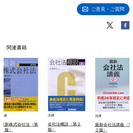
ご意見・ご質問
関連書籍
法律
法律
法律
会社法概説〈第２
最新株式会社法〈第
最新会社法講義〈第
版〉
７版〉
２版〉