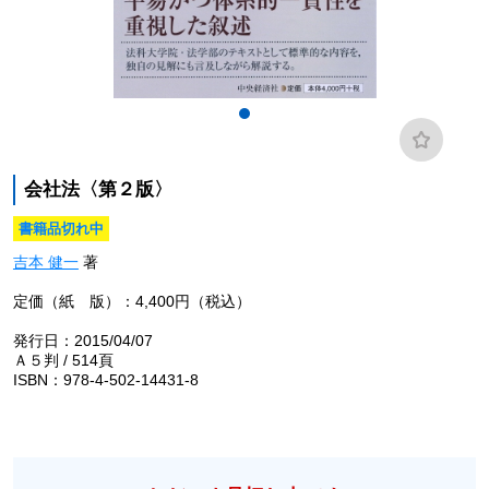
会社法〈第２版〉
書籍品切れ中
吉本 健一
著
定価（紙 版）：4,400円（税込）
発行日：2015/04/07
Ａ５判 / 514頁
ISBN：978-4-502-14431-8