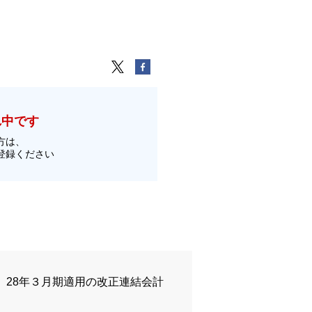
れ中です
方は、
登録ください
28年３月期適用の改正連結会計