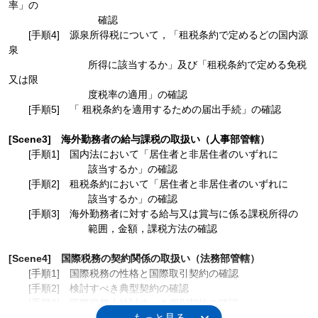
率」の
確認
[手順4] 源泉所得税について，「租税条約で定めるどの国内源
泉
所得に該当するか」及び「租税条約で定める免税
又は限
度税率の適用」の確認
[手順5] 「 租税条約を適用するための届出手続」の確認
[Scene3] 海外勤務者の給与課税の取扱い（人事部管轄）
[手順1] 国内法において「居住者と非居住者のいずれに
該当するか」の確認
[手順2] 租税条約において「居住者と非居住者のいずれに
該当するか」の確認
[手順3] 海外勤務者に対する給与又は賞与に係る課税所得の
範囲，金額，課税方法の確認
[Scene4] 国際税務の契約関係の取扱い（法務部管轄）
[手順1] 国際税務の性格と国際取引契約の確認
[手順2] 検討すべき典型契約の確認
[手順3] 国際税務上検討すべき個別契約の確認
[手順4] 国際契約検討手順の確認