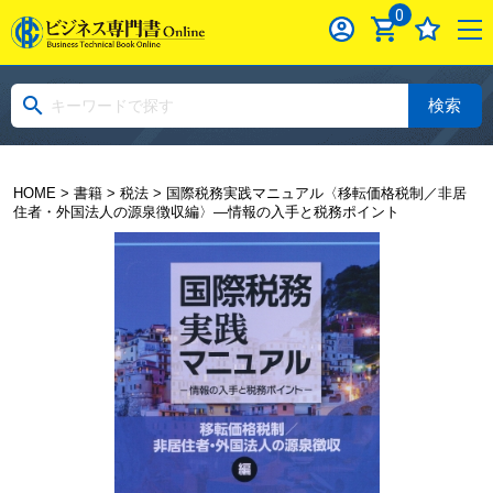
0
検索
HOME
>
書籍
>
税法
> 国際税務実践マニュアル〈移転価格税制／非居
住者・外国法人の源泉徴収編〉―情報の入手と税務ポイント