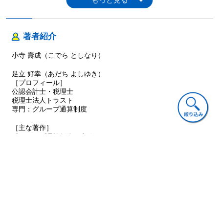
【近年の動向】
BEPS（Base Erosion and Profit Shifting「税源浸食と利益移
著者紹介
転」）
小寺 壽成（こでら としなり）
参 考
BvD 社が提供するデータベース
足立 好幸（あだち よしゆき）
［プロフィール］
公認会計士・税理士
税理士法人トラスト
著者プロフィール
小寺 壽成
専門：グループ通算制度
小寺国際税務会計事務所 税理士・JICA 専門家（国際課税）
慶應義塾大学法学部法律学科卒，中央大学大学院アカウンティン
［主な著作］
グスクール卒（修士・国際会計），筑波大学大学院博士課程企業法
『グループ通算制度の実務Q&A』
学コース卒（単位取得）。
『グループ通算制度の税効果会計』
国税庁，東京国税局で，主に移転価格課税を中心とした国際課税関
『ケーススタディでわかるグループ通算制度の申告書の作り
方』
連業務を行う。
『ケーススタディでわかるグループ通算制度のM&A税務・組織
国税庁では，相互協議室課長補佐として，主に移転価格課税に関す
再編税制・清算課税』
る二重課税防止のための租税条約に基づく相互協議を行った。東京
『早わかり連結納税制度の見直しQ&A』（以上，中央経済社）
国税局では，特別国税調査官として大企業の移転価格課税調査を実
『プロフェッショナル グループ通算制度』
施した。東京国税不服審判所では国税審判官として我が国の主に移
『グループ通算制度への移行・採用の有利・不利とシミュレー
転価格課税事案の裁決業務に携わり，また，税務大学校では国際研
ション』（以上，清文社）