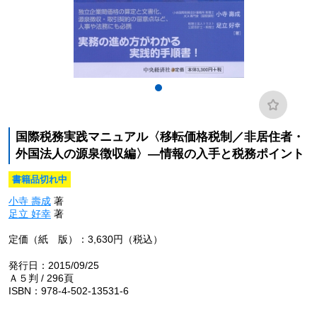
国際税務実践マニュアル〈移転価格税制／非居住者・
外国法人の源泉徴収編〉―情報の入手と税務ポイント
書籍品切れ中
小寺 壽成
著
足立 好幸
著
定価（紙 版）：3,630円（税込）
発行日：2015/09/25
Ａ５判 / 296頁
ISBN：978-4-502-13531-6