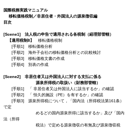
国際税務実践マニュアル
移転価格税制／非居住者・外国法人の源泉徴収編
目次
[Scene1] 法人税の申告で適用される各税制（経理部管轄）
【適用税制8】
移転価格税制
[手順1] 移転価格分析
[手順2] 海外子会社の移転価格分析との比較検討
[手順3] 移転価格文書の作成
[手順4] 別表の作成
[Scene2] 非居住者又は外国法人に対する支払に係る
源泉所得税の取扱い（財務部管轄）
[手順1] 「 非居住者又は外国法人に該当するか」の確認
[手順2] 「 恒久的施設（PE）を有するか」の確認
[手順3] 源泉所得税について，「国内法（所得税法第161条）
で定
めるどの国内源泉所得に該当するか」及び「国内
法（所得
税法）で定める源泉徴収の有無及び源泉徴収税