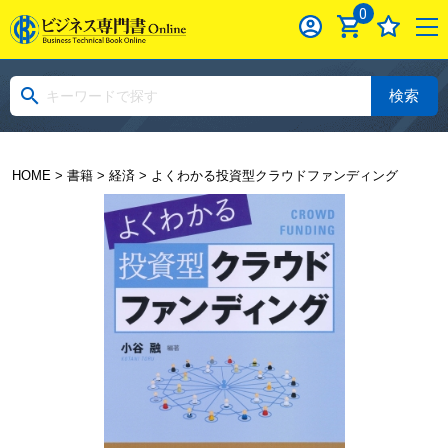
0
検索
HOME
>
書籍
>
経済
> よくわかる投資型クラウドファンディング