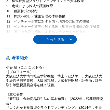
8 株式投資型クラウドファンディングの資本政策
9 定款による株式の譲渡制限
10 種類株式の発行
11 株式不発行・株主管理の体制整備
12 ベンチャー企業に対する国・地方公共団体の施策
13 ベンチャー企業等に対する国・地方公共団体の制度融資
14 国・地方公共団体によるベンチャーキャピタル
第４章 株式投資型クラウドファンディング業務に参入する
仲介業者
1 多数の仲介業者の参入
2 税理士が第一種少額電子募集取扱業者を設立
著者紹介
3 地域密着型の第一種少額電子募集取扱業者
小谷 融（こたに とおる）
4 沖縄型の第一種少額電子募集取扱業者
［プロフィール］
5 自主規制機関制度
大阪経済大学情報社会学部教授・博士（経済学）。大阪経済大
6 日本証券業協会の概要と自主規制規則
学経営学部卒業後，大阪国税局，大蔵省理財局・証券局，証券
7 第二種金融商品取引業協会の概要と自主規制規則
取引等監視委員会等を経て現職。
8 第二種金融商品取引業協会の取組み
9 インターネットにおける募集広告の注意点
［主な著作］
10 オール・オア・ナッシング（All or Nothing）方式とは
『新訂版 金融商品取引法の基本知識』（2022年，税務経理協
会）
11 発行者に対するデューデリジェンスの概要
『よくわかる投資型クラウドファンディング』 (2014年，中央
12 発行者に対する財務面のデューデリジェンス