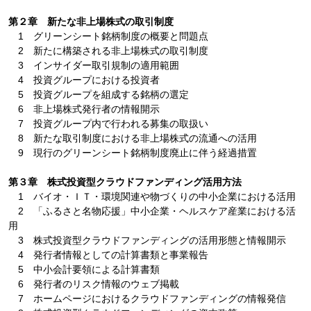
第２章 新たな非上場株式の取引制度
1 グリーンシート銘柄制度の概要と問題点
2 新たに構築される非上場株式の取引制度
3 インサイダー取引規制の適用範囲
4 投資グループにおける投資者
5 投資グループを組成する銘柄の選定
6 非上場株式発行者の情報開示
7 投資グループ内で行われる募集の取扱い
8 新たな取引制度における非上場株式の流通への活用
9 現行のグリーンシート銘柄制度廃止に伴う経過措置
第３章 株式投資型クラウドファンディング活用方法
1 バイオ・ＩＴ・環境関連や物づくりの中小企業における活用
2 「ふるさと名物応援」中小企業・ヘルスケア産業における活
用
3 株式投資型クラウドファンディングの活用形態と情報開示
4 発行者情報としての計算書類と事業報告
5 中小会計要領による計算書類
6 発行者のリスク情報のウェブ掲載
7 ホームページにおけるクラウドファンディングの情報発信