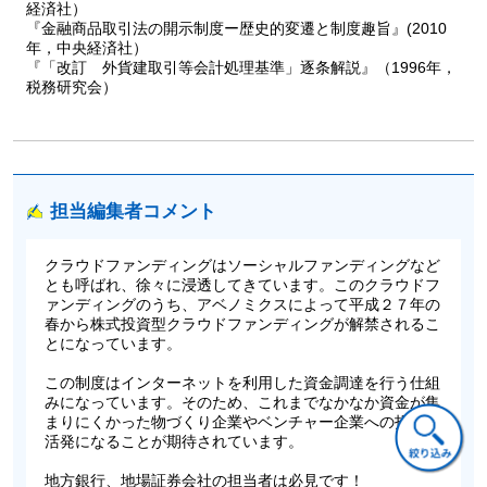
経済社）
13 発行者に対する事業実態面のデューデリジェンス
『金融商品取引法の開示制度ー歴史的変遷と制度趣旨』(2010
14 インターネットを通じた投資勧誘のための体制整備
年，中央経済社）
15 情報発信の環境選択
『「改訂 外貨建取引等会計処理基準」逐条解説』（1996年，
16 投資勧誘ウェブサイトの構築
税務研究会）
17 ウェブサイト運用コスト低減策
18 インターネットを通じた情報登録と資金調達環境の整備
19 地域金融機関と少額電子募集取扱業者との業務提携
20 地方自治体と少額電子募集取扱業者との業務提携
担当編集者コメント
第５章 株式投資型クラウドファンディングで志に投資する
個人投資家
クラウドファンディングはソーシャルファンディングなど
1 長期的な視点で企業を育てるバイ・アンド・ホールド
とも呼ばれ、徐々に浸透してきています。このクラウドフ
2 株式投資型クラウドファンディングにより投資したい企業
ァンディングのうち、アベノミクスによって平成２７年の
3 投資者保護の方法
春から株式投資型クラウドファンディングが解禁されるこ
4 株式投資型クラウドファンディングに係るリスク
とになっています。
5 個人投資家の非上場株式の取得から売却までの税制
この制度はインターネットを利用した資金調達を行う仕組
6 個人投資家のファンド持分（匿名組合）の取得から売却まで
みになっています。そのため、これまでなかなか資金が集
の税制
まりにくかった物づくり企業やベンチャー企業への投資が
7 今後、拡充が見込まれるエンジェル税制
活発になることが期待されています。
参考文献・参考資料
地方銀行、地場証券会社の担当者は必見です！