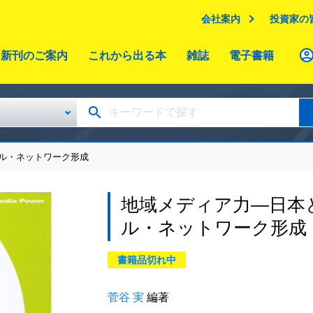
会社案内
投資家の
新刊のご案内
これから出る本
雑誌
電子書籍
タル・ネットワーク形成
地域メディア力―日本
ル・ネットワーク形成
書籍品切れ中
菅谷 実
編著