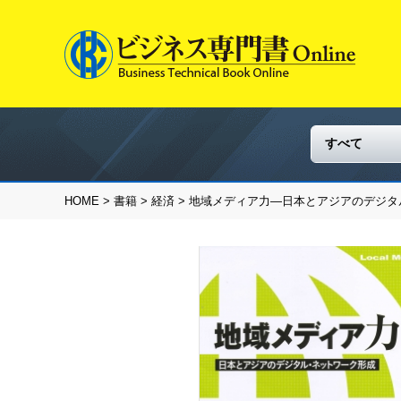
HOME
>
書籍
>
経済
> 地域メディア力―日本とアジアのデジ