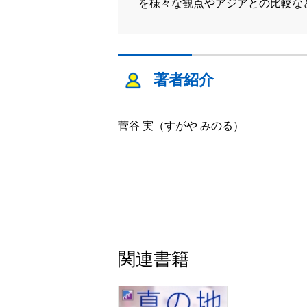
を様々な観点やアジアとの比較な
著者紹介
菅谷 実（すがや みのる）
関連書籍