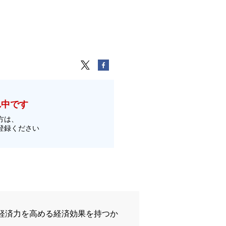
れ中です
方は、
登録ください
経済力を高める経済効果を持つか