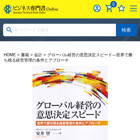
0
検索
HOME
>
書籍
>
会計
> グローバル経営の意思決定スピード―世界で勝
ち残る経営管理の条件とアプローチ