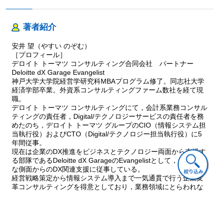
⑴ 日本企業で当たり前となっている中期経営計画策定
⑵ 中期経営計画策定の流れ ……ほか
4 意思決定者のレベルアップ
著者紹介
⑴ 情報量の増加とともに重要性を増す意思決定者のレベル
⑵ 事例に見る情報量の変遷 ……ほか
安井 望（やすい のぞむ）
5 システムインフラと経営管理の関係
［プロフィール］
⑴ スピードに不可欠となるシステムインフラ
デロイト トーマツ コンサルティング合同会社 パートナー
Deloitte dX Garage Evangelist
⑵ 日本企業が後れを取るグローバルシステムインフラの整備
神戸大学大学院経営学研究科MBAプログラム修了。同志社大学
……ほか
経済学部卒業。外資系コンサルティングファーム数社を経て現
職。
第3章 意思決定のスピードを上げる₇つの共通項
デロイト トーマツ コンサルティングにて，会計系業務コンサル
1 経営戦略と経営管理
ティングの責任者，Digital/テクノロジーサービスの責任者を務
⑴ 企業の戦略によって異なる経営管理の形
めたのち，デロイト トーマツ グループのCIO（情報システム担
当執行役）およびCTO（Digital/テクノロジー担当執行役）に5
⑵ コストリーダーシップ戦略における経営管理の形 ……ほ
年間従事。
か
現在は企業のDX推進をビジネスとテクノロジー両面から支援す
2 「今何が起こっているのか」「将来何が起こりそうか」がわ
る部隊であるDeloitte dX GarageのEvangelistとして，さまざま
かる
な側面からのDX関連支援に従事している。
経営管理へ
経営戦略策定から情報システム導入まで一気通貫で行う企業変
⑴ あるべき経営管理の形とは
革コンサルティングを得意としており，業務領域にとらわれな
い全社改革に多数従事している。昨今ではCIOとしての経験を
⑵ 「今何が起こっているのか」がわかるということ ……ほ
活かして，情報システム部門が持つ悩みや他部門との折衝，セ
か
キュリティを含めたインフラ基盤再構築等を考慮したDigital/経
3 PDCA サイクルからP-FDCA サイクルへ