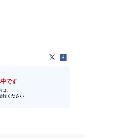
れ中です
方は、
登録ください