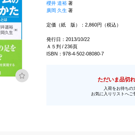
櫻井 道裕
著
廣岡 久生
著
定価（紙 版）：2,860円（税込）
発行日：2013/10/22
Ａ５判 / 236頁
ISBN：978-4-502-08080-7
ただいま品切
入荷をお待ちの
お気に入りリストへご