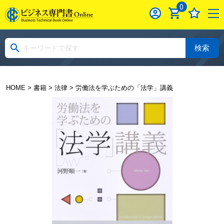
0
検索
HOME
>
書籍
>
法律
> 労働法を学ぶための「法学」講義