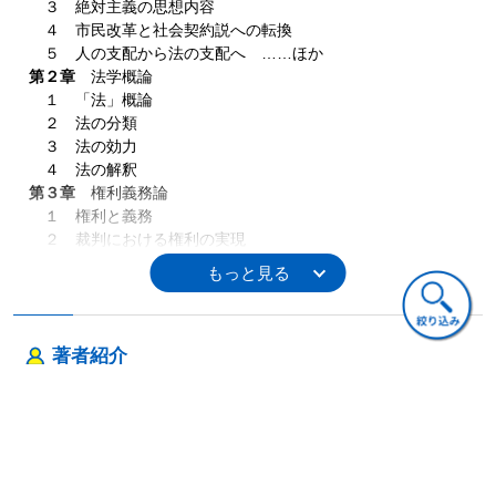
３ 絶対主義の思想内容
４ 市民改革と社会契約説への転換
５ 人の支配から法の支配へ ……ほか
第２章
法学概論
１ 「法」概論
２ 法の分類
３ 法の効力
４ 法の解釈
第３章
権利義務論
１ 権利と義務
２ 裁判における権利の実現
第４章
法解釈技術
１ 制定法の解釈技術
２ 条文・判例の読み方
第５章
法的思考能力
著者紹介
１ 法的三段論法
２ 法学の二側面～法的構成と利益衡量～
河野 順一（こうの じゅんいち）
３ 判例を読み抜く重要ポイント
第３部 法学の実践① 実体法の基礎
第１章
憲法の基礎
１ 憲法とは