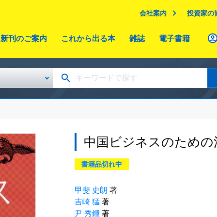
会社案内
投資家の
新刊のご案内
これから出る本
雑誌
電子書籍
中国ビジネスのための
書籍品切れ中
甲斐 史朗
著
吉崎 猛
著
尹 秀鍾
著