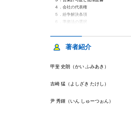
４．会社の代表権
５．紛争解決条項
６．準拠法の選択
７．ライセンス契約締結の際の注意点①
８．ライセンス契約締結の際の注意点②
９．ライセンス契約締結の際の注意点③
著者紹介
第２章 中国への進出
１．中国への進出
甲斐 史朗（かい ふみあき）
２．会社の種類
３．外資による出資比率の制限
吉崎 猛（よしざき たけし）
４．現地法人の設立手続
５．董事の派遣人数の問題
尹 秀鍾（いん しゅーつぉん）
６．合弁企業の役職
７．登録資本と投資総額
８．払込期限と現物出資
９．合弁会社からの撤退①（持分譲渡の