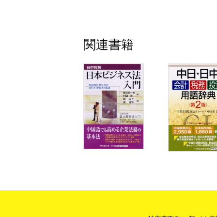
10．合弁会社からの撤退②（解散・清算
第３章 中国の不動産は，どうなって
１．中国の不動産制度の概要
関連書籍
２．賃貸借契約の注意点
３．借りている物件が譲渡された場合
４．外国人の不動産購入
第４章 現地で人を雇うことになった
１．労働契約締結時の注意点
２．従業員の解雇
３．労働契約を終了・解除できない場合，
関与
４．労働契約の更新（固定期間労働契約と
５．経済補償金
６．派遣契約
７．守秘義務，競業避止義務