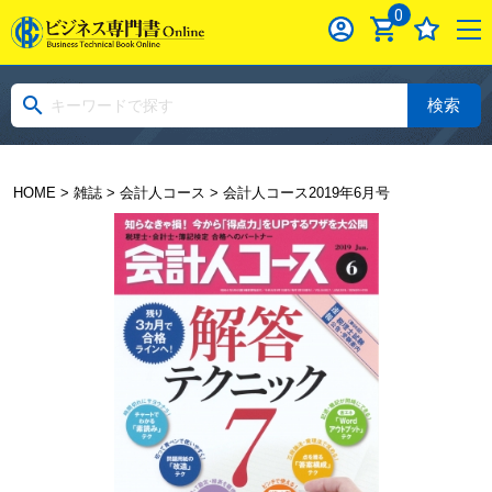
0
検索
HOME
>
雑誌
>
会計人コース
> 会計人コース2019年6月号