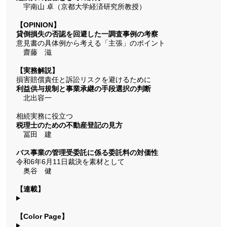
宇南山 卓（京都大学経済研究所教授）
【OPINION】
貸倒損失の否認を回避した一調査事例の考察
意見書の具体例から考える「主張」のポイント
齋藤 滋
【実務解説】
損害賠償責任と訴訟リスクを避けるために
利益供与規制と事業承継の手段選択の判断
北出容一
相続実務に役立つ
税理士のための不動産登記の見方
冨田 建
バス事業の管理受委託に係る委託料の対価性
令和6年6月11日裁決を素材として
奥谷 健
【連載】
【Color Page】