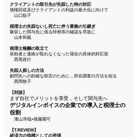
クライアントの取引先が失踪した時の対応
債権回収及びクライアントの利益の最大化に向けて
山口聡子
税理士の失踪ないし死亡に伴う業務の引継ぎ
吸収した関与先に係る特例等の確認を早急に
山本和義
税理士報酬の取立て
依頼者と連絡が取れなくなった場合の具体的対応策
西尾政行
失踪人探しの方法
顧問先への的確な助言のために，所在調査の方法を知る
西岡牧子
【対談】
まず自社でメリットを享受，そして関与先へ
デジタルインボイスの企業での導入と税理士の
役割
漆山淳哉×後藤園可
【T.REVIEW】
経済力の指標としての所得