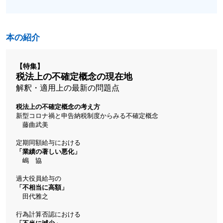
本の紹介
【特集】
税法上の不確定概念の現在地
解釈・適用上の最新の問題点
税法上の不確定概念の考え方
新型コロナ禍と申告納税制度からみる不確定概念
藤曲武美
定期同額給与における
「業績の著しい悪化」
嶋 協
過大役員給与の
「不相当に高額」
田代雅之
行為計算否認における