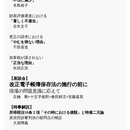
「不当に減少」
木島裕子
財産評価通達における
「著しく不適当」
古矢文子
更正の請求における
「やむを得ない理由」
千田喜造
加算税が課されない
「正当な理由」
矢頭正浩
【座談会】
改正電子帳簿保存法の施行の前に
現場の問題意識に応えて
京極 剛×十文字俊郎×會田耕児×安藤嘉英
【時事解説】
所得税法59条１項「その時における価額」と時価二元論
差戻控訴審判決の疑問点の検証
大淵博義