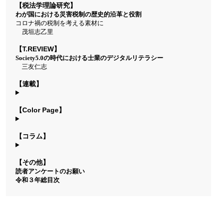
【税法学理論研究】
わが国における災害税制の歴史的沿革と役割
コロナ禍の税制を考える素材に
茂垣志乙里
【T.REVIEW】
Society5.0の時代における士業のデジタルリテラシー
三友仁志
【連載】
【Color Page】
【コラム】
【その他】
読者アンケートのお願い
令和３年総目次