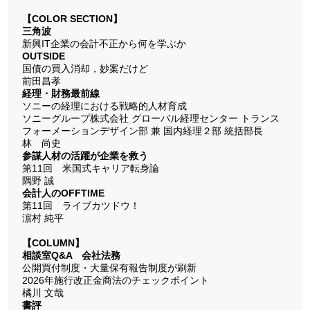
【COLOR SECTION】
三角波
新興IT企業の会計不正から何を学ぶか
OUTSIDE
国債の買入消却，妙案だけど
前田昌孝
経理・財務最前線
ソニーの経理における戦略的人材育成
ソニーグループ株式会社 グローバル経理センター トランス
フォーメーションデザイン部 兼 国内経理２部 統括部長
林 尚史
参謀人材の活躍が企業を救う
第11回 米国式キャリア転身論
隅野 誠
会計人のOFFTIME
第11回 ライブカツドウ！
濵村 純平
【COLUMN】
相談室Q&A 会社法務
公開買付制度・大量保有報告制度が刷新
2026年施行改正金商法のチェックポイント
橘川 文哉
書評