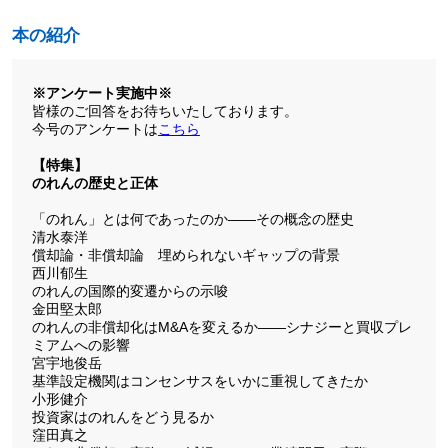
本の紹介
※アンケート実施中※
皆様のご回答をお待ちいたしております。
今号のアンケートは
こちら
【特集】
のれんの歴史と正体
「のれん」とは何であったのか――その概念の歴史
清水泰洋
償却論・非償却論 埋められないギャップの背景
西川郁生
のれんの国際的変遷からの示唆
金田堅太郎
のれんの非償却化はM&Aを変えるか――シナジーと買収プレ
ミアムへの影響
宮宇地俊岳
基準設定機関はコンセンサスをいかに重視してきたか
小形健介
投資家はのれんをどう見るか
窪田真之