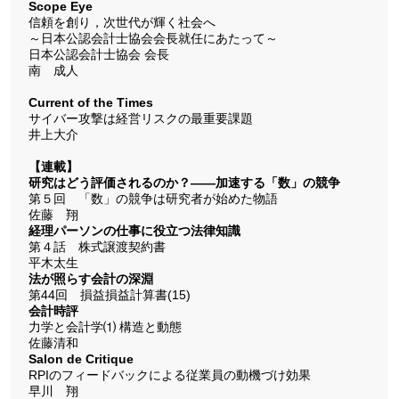
Scope Eye
信頼を創り，次世代が輝く社会へ
～日本公認会計士協会会長就任にあたって～
日本公認会計士協会 会長
南 成人
Current of the Times
サイバー攻撃は経営リスクの最重要課題
井上大介
【連載】
研究はどう評価されるのか？――加速する「数」の競争
第５回 「数」の競争は研究者が始めた物語
佐藤 翔
経理パーソンの仕事に役立つ法律知識
第４話 株式譲渡契約書
平木太生
法が照らす会計の深淵
第44回 損益損益計算書(15)
会計時評
力学と会計学⑴ 構造と動態
佐藤清和
Salon de Critique
RPIのフィードバックによる従業員の動機づけ効果
早川 翔