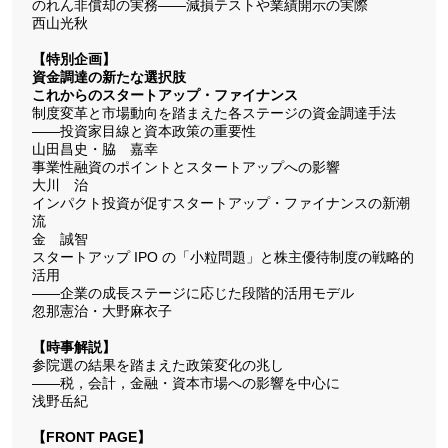
のれん非償却の実務――減損テストや業績開示の実際
西山光秋
【特別企画】
資金調達の新たな選択肢
これからのスタートアップ・ファイナンス
制度変革と市場動向を踏まえた各ステージの資金調達手法
――投資家目線と資本政策の重要性
山田昌史・脇 嘉幸
事業性融資のポイントとスタートアップへの影響
大川 治
インパクト投資が促すスタートアップ・ファイナンスの新潮
流
金 誠智
スタートアップ IPO の「小粒問題」と株主優待制度の戦略的
活用
――企業の成長ステージに応じた段階的活用モデル
忽那憲治・大野麻衣子
【時事解説】
参院選の結果を踏まえた政策変化の兆し
――税，会計，金融・資本市場への影響を中心に
浅野岳紀
【FRONT PAGE】