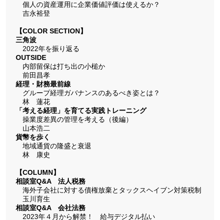
個人の資産運用に企業価値評価は使えるか？
吉永裕登
【COLOR SECTION】
三角波
2022年を振り返る
OUTSIDE
内部留保は打ち出の小槌か
前田昌孝
経理・財務最前線
グループ経理ガバナンスのあるべき姿とは？
林 蓮花
「考える経理」を育てる実践トレーニング
操業度差異の管理を考える（後編）
山本浩二
貨幣を歩く
地域通貨の隆盛と衰退
林 康史
【COLUMN】
相談室Q&A 法人税務
海外子会社に対する債権放棄とタックスヘイブン対策税制
玉川育生
相談室Q&A 会社法務
2023年４月から解禁！ 給与デジタル払い