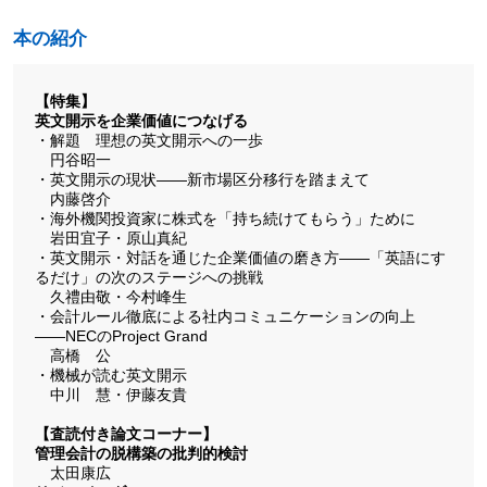
本の紹介
【特集】
英文開示を企業価値につなげる
・解題 理想の英文開示への一歩
円谷昭一
・英文開示の現状――新市場区分移行を踏まえて
内藤啓介
・海外機関投資家に株式を「持ち続けてもらう」ために
岩田宜子・原山真紀
・英文開示・対話を通じた企業価値の磨き方――「英語にす
るだけ」の次のステージへの挑戦
久禮由敬・今村峰生
・会計ルール徹底による社内コミュニケーションの向上
――NECのProject Grand
高橋 公
・機械が読む英文開示
中川 慧・伊藤友貴
【査読付き論文コーナー】
管理会計の脱構築の批判的検討
太田康広