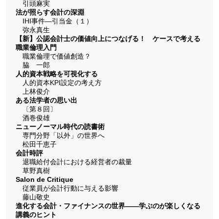
引頭麻実
法が照らす会計の深淵
IHI事件―引当金（１）
弥永真生
【新】公認会計士の価値向上につなげる！ ケースで考える
職業倫理入門
職業倫理で価値創造？
脇 一郎
人的資本戦略を可視化する
人的資本KPI設定の考え方
上林俊介
ある法学者の思い出
〔第８回〕
酒巻俊雄
ニューノーマル時代の読書術
専門分野「以外」の世界へ
松田千恵子
会計時評
退職給付会計における経営者の裁量
草野真樹
Salon de Critique
従業員が会計行動に与える影響
藤山敬史
進化する会計・ファイナンスの世界――学ぶのが楽しくなる
講義のヒント