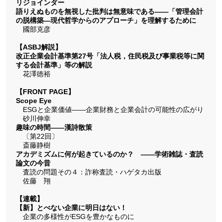
リジョインダー
語りえぬものを無視した批判は無意味である――「管理会計
の脱構築―現代哲学からのアプローチ」を理解するために
國部克彦
【ASBJ解説】
改正企業会計基準第27号「法人税，住民税及び事業税等に関
する会計基準」等の解説
花澤徳裕
【FRONT PAGE】
Scope Eye
ESGと企業価値――企業財務と企業会計の可能性の広がり
砂川伸幸
趣味の時間――漢詩散策
〔第22回〕
斎藤静樹
アカデミズムに何が起きているのか？ ――学術雑誌・査読
論文の今昔
査読の問題その４：詐称査読・ハゲタカ出版
佐藤 翔
【連載】
【新】とべない企業に明日はない！
企業の多様性がESGを豊かなものに