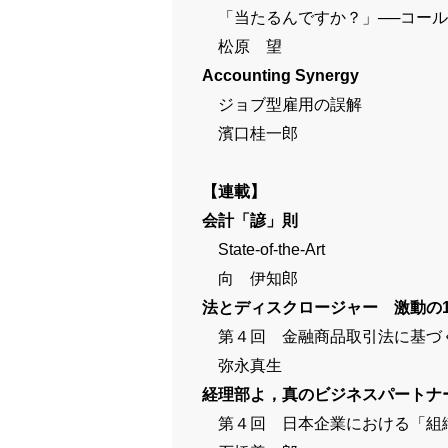
「当たるんですか？」──コール
松原 望
Accounting Synergy
ジョブ型雇用の誤解
濱口桂一郎
【連載】
会計「諺」則
State-of-the-Art
向 伊知郎
法とディスクロージャー 激動の
第４回 金融商品取引法に基づく
弥永真生
経理部よ，真のビジネスパートナー
第４回 日本企業における「組織