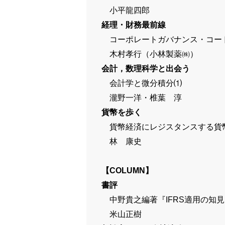
小平龍四郎
経理・財務最前線
コーポレートガバナンス・コー
木村孝行（小林製薬㈱）
会計，数理科学と出会う
会計学と微分積分⑴
瀧野一洋・椎葉 淳
貨幣を歩く
貨幣経済にレジスタンスする貨
林 康史
【COLUMN】
書評
中野貴之編著『IFRS適用の知見
米山正樹