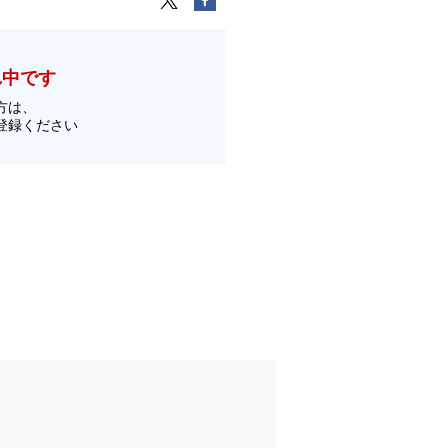
れ中です
方は、
登録ください