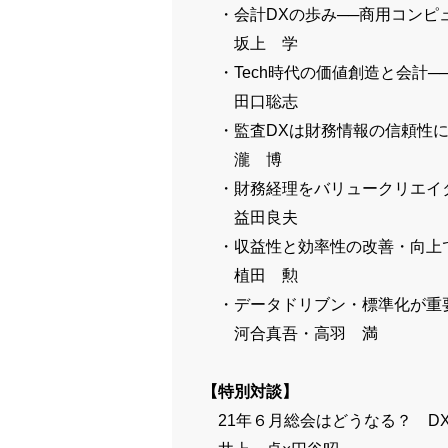
・会計DXの歩み──商用コンピュ
坂上 学
・Tech時代の価値創造と会計─
田口聡志
・監査DXは財務情報の信頼性に
瀧 博
・財務経理をバリュークリエイタ
益田良夫
・収益性と効率性の改善・向上で
植田 勲
・データドリブン・標準化が重要
河合真吾・高羽 満
【特別対談】
21年６月総会はどうなる？ D