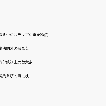
識５つのステップの重要論点
税法関連の留意点
内部統制上の留意点
契約条項の再点検