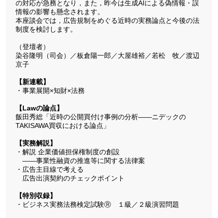
の対応が急務となり，また，昨今は生成AIによる偽情報・誤
情報の影響も懸念されます。
本座談会では，広告規制をめぐる近時の実務論点と今後の法
制度を検討します。
（登壇者）
染谷隆明（司会）／板倉陽一郎／大屋雄裕／若松 牧／渡辺
京子
【新連載】
・事業展開×知財×法務
【Lawの論点】
飯田秀総「近時の公開買付け事例の分析――ニデックの
TAKISAWA買収における論点」
【実務解説】
・解説 企業価値担保権制度の創設
――事業性融資の推進等に関する法律案
・広告主目線で考える
広告出演契約のチェックポイント
【特別収録】
・ビジネス実務法務検定試験Ⓡ １級／２級演習問題