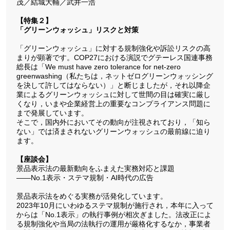
茂／結城大輔／武井一浩
【特集２】
「グリーンウォッシュ」リスクと対策
「グリーンウォッシュ」に対する規制強化や訴訟リスクの高
まりが顕著です。COP27における演説でグテーレス国連事務
総長は「We must have zero tolerance for net-zero
greenwashing（私たちは，ネットゼログリーンウォッシング
を決して許してはならない）」と断じましたが，それ以降企
業によるグリーンウォッシュに対して世間の目は確実に厳し
くなり，いまや企業経営上の重要なコンプライアンス問題に
まで発展しています。
そこで，国内外においてその動向が注視されており，「知ら
ない」では済まされないグリーンウォッシュの最前線に迫り
ます。
【座談会】
景品表示法の最新動向をふまえた実務対応と課題
――No.1表示・ステマ規制・AI時代の広告
景品表示法をめぐる実務が活発化しています。
2023年10月にいわゆるステマ規制が施行され，本年に入って
からは「No.1表示」の執行事例が相次ぎました。法改正によ
る規制強化や当局の法執行の運用が厳格化するなか，事業者