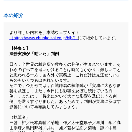
本の紹介
より詳しい内容を、本誌ウェブサイト
（https://www.chuokeizai.co.jp/bjh/）
にて紹介しています。
【特集１】
法務実務が「動いた」判例
日々，全世界の裁判所で数多くの判例が生まれています。そ
れらのすべてを追いかけることは時間もかかり，難しいこと
と思われる一方，国内外で実務上「これだけは見逃せない」
ものもいくつも出されています。
そこで，今月号では，百戦錬磨の執筆陣が「実務に大きな影
響を及ぼし，また，今日にも影響を及ぼし続けている判
例」，または，「将来において大きな影響を及ぼしうる判
例」を選りすぐりました。あらためて，判例が実務に及ぼす
影響について再確認してみましょう。
（執筆者）
三笘 裕／松本真輔／菊地 伸／太子堂厚子／早川 学／髙
山崇彦／島田邦雄／井村 旭／若林弘樹／菊地 諒／中島